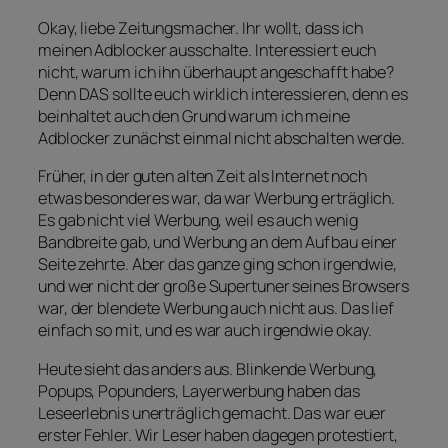
Okay, liebe Zeitungsmacher. Ihr wollt, dass ich
meinen Adblocker ausschalte. Interessiert euch
nicht, warum ich ihn überhaupt angeschafft habe?
Denn DAS sollte euch wirklich interessieren, denn es
beinhaltet auch den Grund warum ich meine
Adblocker zunächst einmal nicht abschalten werde.
Früher, in der guten alten Zeit als Internet noch
etwas besonderes war, da war Werbung erträglich.
Es gab nicht viel Werbung, weil es auch wenig
Bandbreite gab, und Werbung an dem Aufbau einer
Seite zehrte. Aber das ganze ging schon irgendwie,
und wer nicht der große Supertuner seines Browsers
war, der blendete Werbung auch nicht aus. Das lief
einfach so mit, und es war auch irgendwie okay.
Heute sieht das anders aus. Blinkende Werbung,
Popups, Popunders, Layerwerbung haben das
Leseerlebnis unerträglich gemacht. Das war euer
erster Fehler. Wir Leser haben dagegen protestiert,