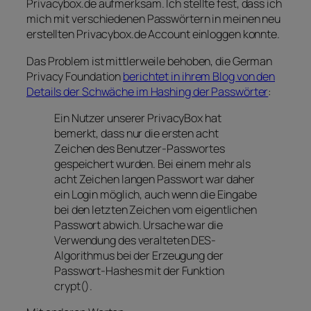
Privacybox.de aufmerksam. Ich stellte fest, dass ich
mich mit verschiedenen Passwörtern in meinen neu
erstellten Privacybox.de Account einloggen konnte.
Das Problem ist mittlerweile behoben, die German
Privacy Foundation
berichtet in ihrem Blog von den
Details der Schwäche im Hashing der Passwörter
:
Ein Nutzer unserer PrivacyBox hat
bemerkt, dass nur die ersten acht
Zeichen des Benutzer-Passwortes
gespeichert wurden. Bei einem mehr als
acht Zeichen langen Passwort war daher
ein Login möglich, auch wenn die Eingabe
bei den letzten Zeichen vom eigentlichen
Passwort abwich. Ursache war die
Verwendung des veralteten DES-
Algorithmus bei der Erzeugung der
Passwort-Hashes mit der Funktion
crypt().