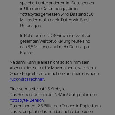
speichert unter anderem im Datencenter
in Utah eine Datenmenge, die in
Yottabytes gemessen wird. Das sind 360
Milliarden mal so viele Daten wie Stasi-
Unterlagen.
In Relation der DDR-Einwohnerzahl zur
gesamten Weltbevölkerung heute sind
das 6,5 Millionen mal mehr Daten – pro
Person.
Na dann! Kann ja alles nicht so schlimm sein.
Aber um das selbst für Maximalsenile wie Herrn
Gauck begreiflich zu machen kann man das auch
rückwärts rechnen
.
Eine Normseite hat 1,5 Kilobyte.
Das Rechenzentrum der NSA in Utah geht in den
Yottabyte-Bereich
.
Das entspricht 2,5 Billiarden Tonnen in Papierform.
Das ist ungefähr das hundertfache der beiden