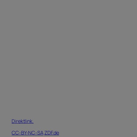
Direktlink.
CC-BY-NC-SA
ZDF.de