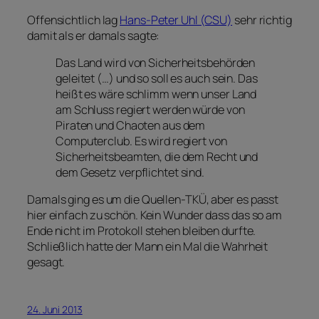
Offensichtlich lag
Hans-Peter Uhl (CSU)
sehr richtig
damit als er damals sagte:
Das Land wird von Sicherheitsbehörden
geleitet (…) und so soll es auch sein. Das
heißt es wäre schlimm wenn unser Land
am Schluss regiert werden würde von
Piraten und Chaoten aus dem
Computerclub. Es wird regiert von
Sicherheitsbeamten, die dem Recht und
dem Gesetz verpflichtet sind.
Damals ging es um die Quellen-TKÜ, aber es passt
hier einfach zu schön. Kein Wunder dass das so am
Ende nicht im Protokoll stehen bleiben durfte.
Schließlich hatte der Mann ein Mal die Wahrheit
gesagt.
24. Juni 2013