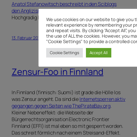
Anatol Stefanowitsch beschreibt in den Sciblogs
den Anglizismus des Jahres 2011: Shitstorm.
Hochgradig lesenswert!
We use cookies on our website to give you 
relevant experience by remembering your p
and repeat visits. By clicking “Accept All”, yo
the use of ALL the cookies. However, you may
13. Februar 2012
"Cookie Settings" to provide a controlled co
Cookie Settings
Accept All
Zensur-Foo in Finnland
In Finnland (finnisch: Suomi) ist grade die Hölle los
was Zensur angeht. Da sind die
Internetsperren aktiv
gegangen gegen Seiten wie ThePirateBay.org
.
Kleiner Nebeneffekt: die Webseite der
Bürgerrechtsorganisation Electronic Frontier
Finnland (EFFI) ist mal eben so mit gesperrt worden.
Das schreit förmlich nach einem Streisand-Effekt.