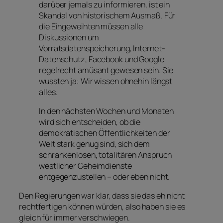
darüber jemals zu informieren, ist ein
Skandal von historischem Ausmaß. Für
die Eingeweihten müssen alle
Diskussionen um
Vorratsdatenspeicherung, Internet-
Datenschutz, Facebook und Google
regelrecht amüsant gewesen sein. Sie
wussten ja: Wir wissen ohnehin längst
alles.
In den nächsten Wochen und Monaten
wird sich entscheiden, ob die
demokratischen Öffentlichkeiten der
Welt stark genug sind, sich dem
schrankenlosen, totalitären Anspruch
westlicher Geheimdienste
entgegenzustellen – oder eben nicht.
Den Regierungen war klar, dass sie das eh nicht
rechtfertigen können würden, also haben sie es
gleich für immer verschwiegen.