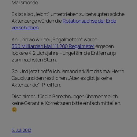
Marsmonde.
Es ist also „leicht“ untertrieben zu behaupten solche
Aktenberge würden die
Rotationsachse der Erde
verschieben
.
Ah, und wo wir bei „Regalmetern“ waren:
360 Milliarden Mal 111.200 Regalmeter
ergeben
lockere 4,2 Lichtjahre – ungefähr die Entfernung
zum nächsten Stern.
So. Und jetzt hoffe ich Jemand erklärt das mal Herrn
Gauck und den restlichen „Aber es gibt ja keine
Aktenbände“-Pfeiffen.
Disclaimer: für die Berechnungen übernehme ich
keine Garantie, Korrekturen bitte einfach mitteilen.
3. Juli 2013