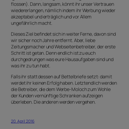
flossen). Dann, langsam, könnt ihr unser Vertrauen
wiedererlangen, nämlich indem ihr Werbung wieder
akzeptabel und erträglich und vor Allem
ungefährlich macht.
Dieses Ziel befindet sich in weiter Ferne, davon sind
wir sicher noch Jahre entfernt. Aber, liebe
Zeitungsmacher und Webseitenbetreiber, der erste
Schritt ist getan. Denn endlich ist zu euch
durchgedrungen was eure Hausaufgaben sind und
was ihr zu tun habt.
Falls ihr statt dessen auf Bettelbriefe setzt: damit
werdet ihr keinen Erfolg haben. Letztendlich werden
die Betreiber, die dem Werbe-Moloch zum Wohle
der Kunden vernünftige Schranken aufzeigen
überleben. Die anderen werden vergehen.
20. April 2016