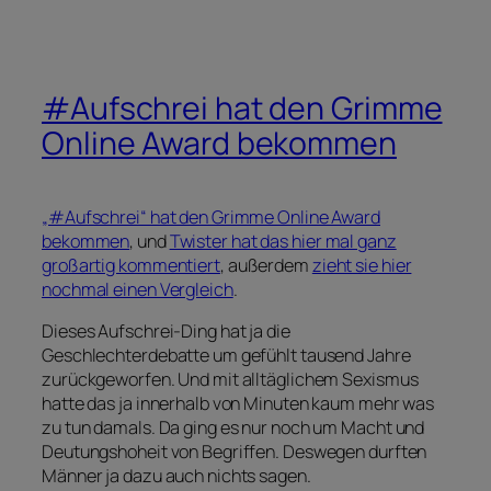
#Aufschrei hat den Grimme
Online Award bekommen
„#Aufschrei“ hat den Grimme Online Award
bekommen
, und
Twister hat das hier mal ganz
großartig kommentiert
, außerdem
zieht sie hier
nochmal einen Vergleich
.
Dieses Aufschrei-Ding hat ja die
Geschlechterdebatte um gefühlt tausend Jahre
zurückgeworfen. Und mit alltäglichem Sexismus
hatte das ja innerhalb von Minuten kaum mehr was
zu tun damals. Da ging es nur noch um Macht und
Deutungshoheit von Begriffen. Deswegen durften
Männer ja dazu auch nichts sagen.