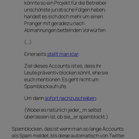
könnte so ein Projekt für die Betreiber
unschönste juristische Folgen haben,
handelt es sich doch mehr um einen
Pranger mit geradezu nach
Abmahnungen bettelnden Vorwürfen
(…)
Einerseits
stellt man klar
:
Ziel dieses Accounts ist es, dass ihr
Leute präventiv blocken könnt, ehe sie
euch mentionen. Es geht nicht um
Spamblockaufrufe.
Um dann
sofort nachzuschieben
:
(Wobei es natürlich jeder_m selbst
überlassen ist, ob sie_er spamblockt.)
Spamblocken, das ist wenn man so lange Accounts
als Spam meldet, bis diese automatisch von Twitter