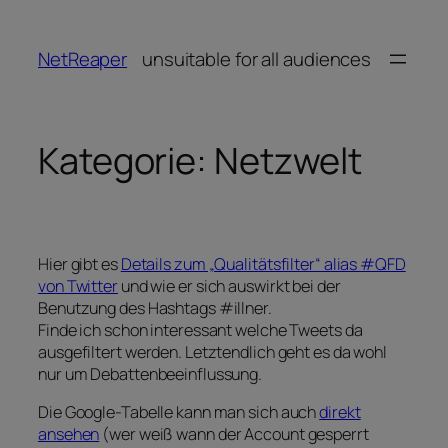
Zum
Inhalt
NetReaper
unsuitable for all audiences
springen
Kategorie:
Netzwelt
Hier gibt es
Details zum „Qualitätsfilter“ alias #QFD
von Twitter
und wie er sich auswirkt bei der
Benutzung des Hashtags #illner.
Finde ich schon interessant welche Tweets da
ausgefiltert werden. Letztendlich geht es da wohl
nur um Debattenbeeinflussung.
Die Google-Tabelle kann man sich auch
direkt
ansehen
(wer weiß wann der Account gesperrt