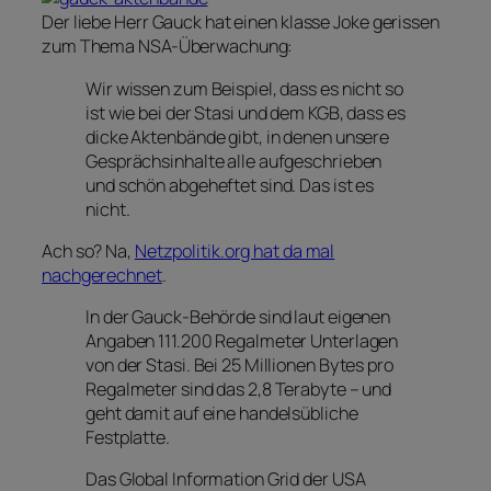
Der liebe Herr Gauck hat einen klasse Joke gerissen
zum Thema NSA-Überwachung:
Wir wissen zum Beispiel, dass es nicht so
ist wie bei der Stasi und dem KGB, dass es
dicke Aktenbände gibt, in denen unsere
Gesprächsinhalte alle aufgeschrieben
und schön abgeheftet sind. Das ist es
nicht.
Ach so? Na,
Netzpolitik.org hat da mal
nachgerechnet
.
In der Gauck-Behörde sind laut eigenen
Angaben 111.200 Regalmeter Unterlagen
von der Stasi. Bei 25 Millionen Bytes pro
Regalmeter sind das 2,8 Terabyte – und
geht damit auf eine handelsübliche
Festplatte.
Das Global Information Grid der USA