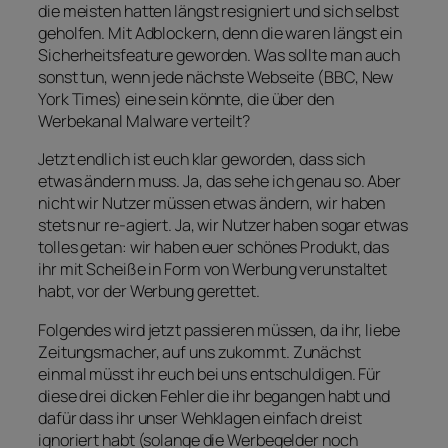
die meisten hatten längst resigniert und sich selbst
geholfen. Mit Adblockern, denn die waren längst ein
Sicherheitsfeature geworden. Was sollte man auch
sonst tun, wenn jede nächste Webseite (BBC, New
York Times) eine sein könnte, die über den
Werbekanal Malware verteilt?
Jetzt endlich ist euch klar geworden, dass sich
etwas ändern muss. Ja, das sehe ich genau so. Aber
nicht wir Nutzer müssen etwas ändern, wir haben
stets nur re-agiert. Ja, wir Nutzer haben sogar etwas
tolles getan: wir haben euer schönes Produkt, das
ihr mit Scheiße in Form von Werbung verunstaltet
habt, vor der Werbung gerettet.
Folgendes wird jetzt passieren müssen, da ihr, liebe
Zeitungsmacher, auf uns zukommt. Zunächst
einmal müsst ihr euch bei uns entschuldigen. Für
diese drei dicken Fehler die ihr begangen habt und
dafür dass ihr unser Wehklagen einfach dreist
ignoriert habt (solange die Werbegelder noch