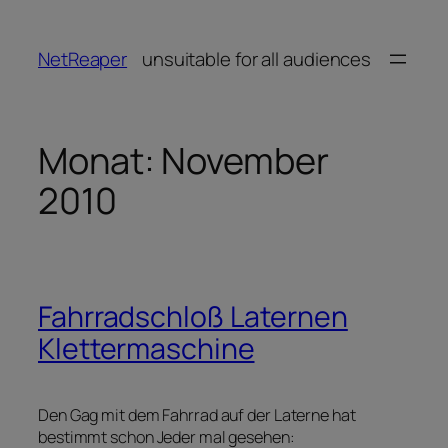
Zum
Inhalt
NetReaper
unsuitable for all audiences
springen
Monat:
November
2010
Fahrradschloß Laternen
Klettermaschine
Den Gag mit dem Fahrrad auf der Laterne hat
bestimmt schon Jeder mal gesehen: