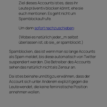
Ziel dieses Accounts ist es, dass ihr
Leute präventiv blocken könnt, ehe sie
euch mentionen. Es geht nicht um
Spamblockaufrufe.
Um dann
sofort nachzuschieben
:
(Wobei es natürlich jeder_m selbst
überlassen ist, ob sie_er spamblockt.)
Spamblocken, das ist wenn man so lange Accounts
als Spam meldet, bis diese automatisch von Twitter
suspendiert werden. Die Betreiber des Accounts
sehen das natürlich nicht als Zensur an.
Da ist es beinahe unnötig zu erwähnen, dass der
Account sich unter Anderem explizit gegen die
Leute wendet, die keine feministische Position
annehmen wollen.