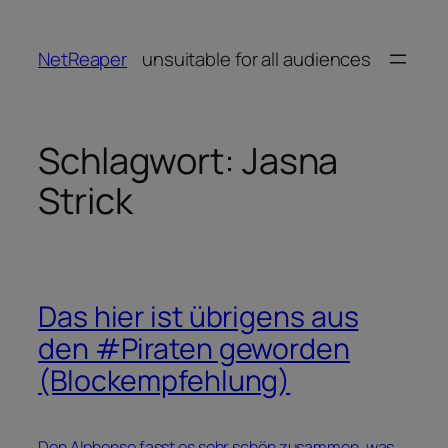
Zum
Inhalt
NetReaper
unsuitable for all audiences
springen
Schlagwort:
Jasna
Strick
Das hier ist übrigens aus
den #Piraten geworden
(Blockempfehlung)
Don Alphonso fasst es sehr schön zusammen, was