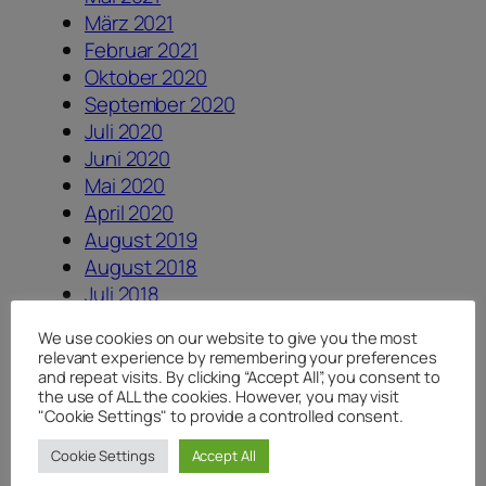
März 2021
Februar 2021
Oktober 2020
September 2020
Juli 2020
Juni 2020
Mai 2020
April 2020
August 2019
August 2018
Juli 2018
Juni 2018
We use cookies on our website to give you the most
April 2018
relevant experience by remembering your preferences
Januar 2018
and repeat visits. By clicking “Accept All”, you consent to
the use of ALL the cookies. However, you may visit
August 2017
"Cookie Settings" to provide a controlled consent.
Juli 2017
Juni 2017
Cookie Settings
Accept All
Dezember 2016