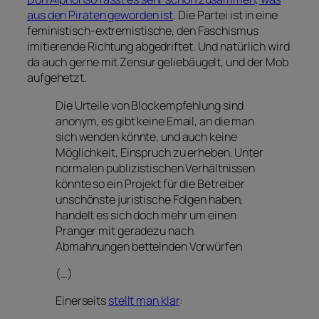
aus den Piraten geworden ist
. Die Partei ist in eine
feministisch-extremistische, den Faschismus
imitierende Richtung abgedriftet. Und natürlich wird
da auch gerne mit Zensur geliebäugelt, und der Mob
aufgehetzt.
Die Urteile von Blockempfehlung sind
anonym, es gibt keine Email, an die man
sich wenden könnte, und auch keine
Möglichkeit, Einspruch zu erheben. Unter
normalen publizistischen Verhältnissen
könnte so ein Projekt für die Betreiber
unschönste juristische Folgen haben,
handelt es sich doch mehr um einen
Pranger mit geradezu nach
Abmahnungen bettelnden Vorwürfen
(…)
Einerseits
stellt man klar
: