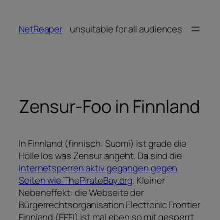
Zum
Inhalt
NetReaper
unsuitable for all audiences
springen
Zensur-Foo in Finnland
In Finnland (finnisch: Suomi) ist grade die
Hölle los was Zensur angeht. Da sind die
Internetsperren aktiv gegangen gegen
Seiten wie ThePirateBay.org
. Kleiner
Nebeneffekt: die Webseite der
Bürgerrechtsorganisation Electronic Frontier
Finnland (EFFI) ist mal eben so mit gesperrt