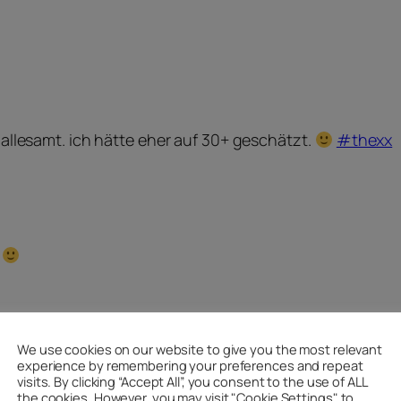
allesamt. ich hätte eher auf 30+ geschätzt.
#thexx
.
We use cookies on our website to give you the most relevant
experience by remembering your preferences and repeat
visits. By clicking “Accept All”, you consent to the use of ALL
the cookies. However, you may visit "Cookie Settings" to