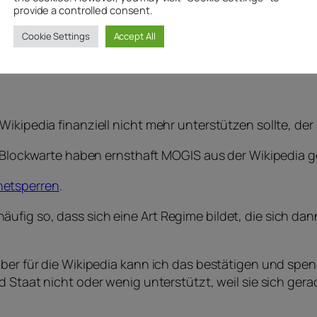
provide a controlled consent.
Cookie Settings
Accept All
Wikipedia finanziell nicht mehr unterstützen sollte, de
Blockwarte haben ernsthaft MOGIS aus der Wikipedia g
netsperren
.
 häufig so, dass sich eine Art Regime bildet, die sich 
aber für die Wikipedia kann ich das bestätigen und spen
d Staat nicht oder wenig unterstützt, weil sie sich gera