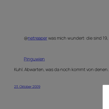
@
netreaper
was mich wundert: die sind 19, 
Pinguwien
Kuhl. Abwarten, was da noch kommt von denen
23. Oktober 2009