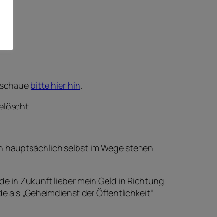
r schaue
bitte hier hin
.
elöscht.
dann hauptsächlich selbst im Wege stehen
de in Zukunft lieber mein Geld in Richtung
de als „Geheimdienst der Öffentlichkeit“