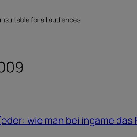
unsuitable for all audiences
2009
oder: wie man bei ingame das 