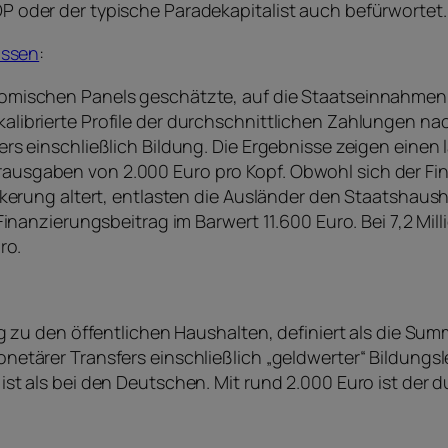
FDP oder der typische Paradekapitalist auch befürwortet.
issen
:
nomischen Panels geschätzte, auf die Staatseinnahm
ibrierte Profile der durchschnittlichen Zahlungen nach
ers einschließlich Bildung. Die Ergebnisse zeigen eine
usgaben von 2.000 Euro pro Kopf. Obwohl sich der Fin
lkerung altert, entlasten die Ausländer den Staatshaush
 Finanzierungsbeitrag im Barwert 11.600 Euro. Bei 7,2 M
ro.
g zu den öffentlichen Haushalten, definiert als die Summ
netärer Transfers einschließlich „geldwerter“ Bildungs
st als bei den Deutschen. Mit rund 2.000 Euro ist der 