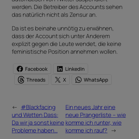
werden. Die Betreiber des Accounts sehen
das natürlich nicht als Zensur an.
Da ist es beinahe unnötig zu erwähnen,
dass der Account sich unter Anderem
explizit gegen die Leute wendet, die keine
feministische Position annehmen wollen.
Facebook
LinkedIn
Threads
X
WhatsApp
←
#Blackfacing
Ein neues Jahr eine
und Wetten Dass:
neue Prangerliste – wie
Da wir ja sonst keine
komme ich runter, wie
Probleme haben…
komme ich rauf?
→