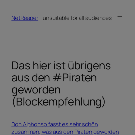
Zum
Inhalt
NetReaper
unsuitable for all audiences
springen
Das hier ist übrigens
aus den #Piraten
geworden
(Blockempfehlung)
Don Alphonso fasst es sehr schön
zusammen, was aus den Piraten geworden