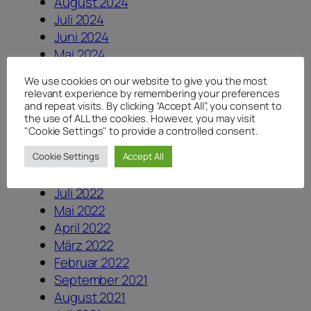
August 2024
Juli 2024
Juni 2024
Mai 2024
März 2024
We use cookies on our website to give you the most
November 2023
relevant experience by remembering your preferences
August 2023
and repeat visits. By clicking “Accept All”, you consent to
the use of ALL the cookies. However, you may visit
Juli 2023
"Cookie Settings" to provide a controlled consent.
Juni 2023
Dezember 2022
Cookie Settings
Accept All
August 2022
Juli 2022
Mai 2022
April 2022
März 2022
Februar 2022
September 2021
August 2021