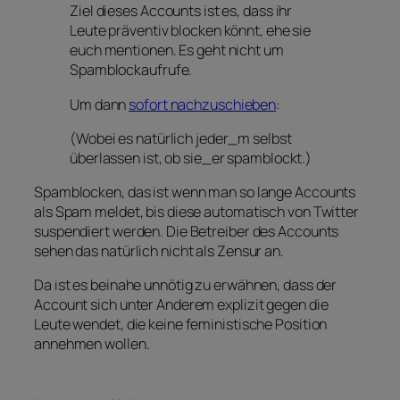
Ziel dieses Accounts ist es, dass ihr
Leute präventiv blocken könnt, ehe sie
euch mentionen. Es geht nicht um
Spamblockaufrufe.
Um dann
sofort nachzuschieben
:
(Wobei es natürlich jeder_m selbst
überlassen ist, ob sie_er spamblockt.)
Spamblocken, das ist wenn man so lange Accounts
als Spam meldet, bis diese automatisch von Twitter
suspendiert werden. Die Betreiber des Accounts
sehen das natürlich nicht als Zensur an.
Da ist es beinahe unnötig zu erwähnen, dass der
Account sich unter Anderem explizit gegen die
Leute wendet, die keine feministische Position
annehmen wollen.