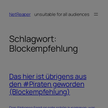
Zum
Inhalt
NetReaper
unsuitable for all audiences
springen
Schlagwort:
Blockempfehlung
Das hier ist übrigens aus
den #Piraten geworden
(Blockempfehlung)
Don Alphonso fasst es sehr schön zusammen, was