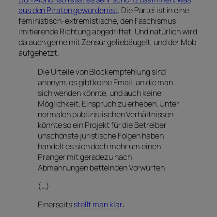
aus den Piraten geworden ist
. Die Partei ist in eine
feministisch-extremistische, den Faschismus
imitierende Richtung abgedriftet. Und natürlich wird
da auch gerne mit Zensur geliebäugelt, und der Mob
aufgehetzt.
Die Urteile von Blockempfehlung sind
anonym, es gibt keine Email, an die man
sich wenden könnte, und auch keine
Möglichkeit, Einspruch zu erheben. Unter
normalen publizistischen Verhältnissen
könnte so ein Projekt für die Betreiber
unschönste juristische Folgen haben,
handelt es sich doch mehr um einen
Pranger mit geradezu nach
Abmahnungen bettelnden Vorwürfen
(…)
Einerseits
stellt man klar
: