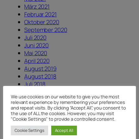
März 2021
Februar 2021
Oktober 2020
September 2020
Juli 2020
Juni 2020
Mai 2020
April 2020
August 2019
August 2018
Juli 2018
Juni 2018
We use cookies on our website to give you the most
April 2018
relevant experience by remembering your preferences
Januar 2018
and repeat visits. By clicking “Accept All”, you consent to
the use of ALL the cookies. However, you may visit
August 2017
"Cookie Settings" to provide a controlled consent.
Juli 2017
Juni 2017
Cookie Settings
Accept All
Dezember 2016