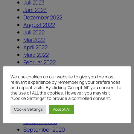
Juli 2023
Juni 2023
Dezember 2022
August 2022
Juli 2022
Mai 2022
April 2022
März 2022
Februar 2022
September 2021
August 2021
We use cookies on our website to give you the most
relevant experience by remembering your preferences
Juli 2021
and repeat visits. By clicking “Accept All”, you consent to
Juni 2021
the use of ALL the cookies. However, you may visit
"Cookie Settings" to provide a controlled consent.
Mai 2021
März 2021
Cookie Settings
Accept All
Februar 2021
Oktober 2020
September 2020