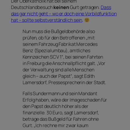
Der Oberkatholik hat bei seinem
Deutschlandbesuch
keinen
Gurt getragen.
Dass
das gar nicht geht – wo er doch eine Vorbildfunktion
hat – sollte selbstverständlich sein
.
Nun muss die Bußgeldbehörde also
prüfen, ob für den Betroffenen „mit
seinem Fahrzeug Fabrikat Mercedes
Benz (Spezialumbau), amtliches
Kennzeichen SCV 1“, bei seinen Fahrten
in Freiburg die Anschnallpflicht galt. „Vor
der Verwaltung sind alle Menschen
gleich – auch der Papst“, sagt Edith
Lamersdorf, Pressesprecherin der Stadt.
Falls Sundermann und sein Mandant
Erfolg haben, wäre der Imageschaden für
den Papst deutlich höher als der
finanzielle. 30 Euro, sagt Lamersdorf,
betrage das Bußgeld für Fahren ohne
Gurt. „Ich rechne mir zwar kaum