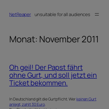
Zum
Inhalt
NetReaper
unsuitable for all audiences
springen
Monat:
November 2011
Oh geil! Der Papst fährt
ohne Gurt, und soll jetzt ein
Ticket bekommen.
In Deutschland gilt die Gurtpflicht. Wer
keinen Gurt
anlegt, zahlt 30 Euro
.