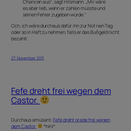
Chancen aus“, sagt Hilsmann. „Mir wäre
es aber lieb, wenn er zahlen müsste und
seinen Fehler zugeben würde.“
Och, ich wäre durchaus dafür ihn zur Not nen Tag
oder so in Haft zu nehmen, falls er das Bußgeld nicht
bezahlt.
27. November 2011
Fefe dreht frei wegen dem
Castor.
Durchaus amüsant:
Fefe dreht grade frei wegen
dem Castor.
*hihi*