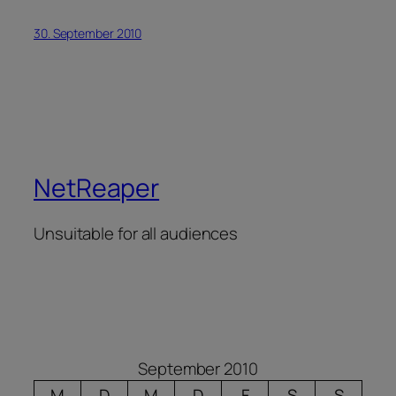
30. September 2010
NetReaper
Unsuitable for all audiences
September 2010
M
D
M
D
F
S
S