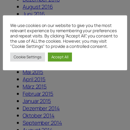
August 2016
Juni 2016
Mai 2016
We use cookies on our website to give you the most
April 2016
relevant experience by remembering your preferences
Februar 2016
and repeat visits. By clicking “Accept All”, you consent to
the use of ALL the cookies. However, you may visit
November 2015
"Cookie Settings" to provide a controlled consent.
Oktober 2015
September 2015
Cookie Settings
Accept All
August 2015
Mai 2015
April 2015
März 2015
Februar 2015
Januar 2015
Dezember 2014
Oktober 2014
September 2014