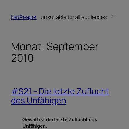
Zum
Inhalt
NetReaper
unsuitable for all audiences
springen
Monat:
September
2010
#S21 – Die letzte Zuflucht
des Unfähigen
Gewalt ist die letzte Zuflucht des
Unfähigen.