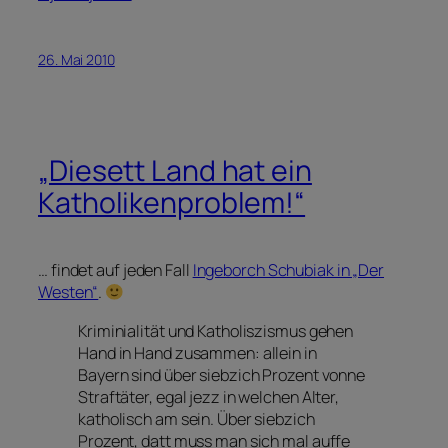
26. Mai 2010
„Diesett Land hat ein
Katholikenproblem!“
… findet auf jeden Fall
Ingeborch Schubiak in „Der
Westen“
.
Kriminialität und Katholiszismus gehen
Hand in Hand zusammen: allein in
Bayern sind über siebzich Prozent vonne
Straftäter, egal jezz in welchen Alter,
katholisch am sein. Über siebzich
Prozent, datt muss man sich mal auffe