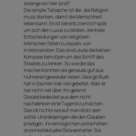
solange wir hier sind?
Die simple Tatsache ist die: die Religion
muss sterben, damit die Menschheit
leben kann. Es ist bereits ziemlich spät
um sich den Luxus zu leisten, zentrale
Entscheidungen von religiösen
Menschen fällen zu lassen, von
Irrationalisten. Das sind Leute die keinen
Kompass benutzen um das Schiff des
Staates zu lenken. So wie die das
machen könnten sie genauso gut aus
Hühnereingeweiden lesen. George Bush
hat in Sachen Irak viel gebetet. Aber er
hat nicht viel über ihn gelernt.
Glaube bedeutet aus dem nicht
nachdenken eine Tugend zu machen.
Das ist nichts worauf man stolz sein
sollte. Und diejenigen die den Glauben
predigen, ihn ermöglichen und erhöhen
sind intellektuelle Sklavenhalter. Sie