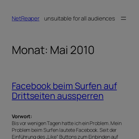
Zum
Inhalt
NetReaper
unsuitable for all audiences
springen
Monat:
Mai 2010
Facebook beim Surfen auf
Drittseiten aussperren
Vorwort:
Bis vor wenigen Tagen hatte ich ein Problem. Mein
Problem beim Surfen lautete Facebook. Seit der
Einführung des „Like“ Buttons zum Einbinden auf