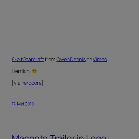
8-bit Starcraft
from
Owen Dennis
on
Vimeo
.
Herrlich.
[via
nerdcore
]
17. Mai 2010
Machete Trailer in Lego