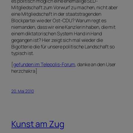
es politisch möglich eine ehemalige SED-
Mitgliedschaft zum Vorwurf zu machen, nicht aber
eine Mitgliedschaft in der staatstragenden
Blockpartei wie der Ost-CDU? Warum regt es
niemanden, dass wir eine Kanzlerin haben, die mit
einem diktatorischen System Hand in Hand
gegangen ist? Hier zeigt sich mal wieder die
Bigotterie die für unsere politische Landschaft so
typisch ist.
[
gefunden im Telepolis-Forum
, danke an den User
herzchakra]
20. Mai 2010
Kunst am Zug