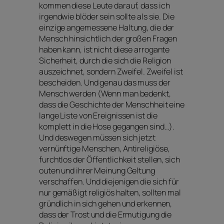
kommen diese Leute darauf, dass ich
irgendwie blöder sein sollte als sie. Die
einzige angemessene Haltung, die der
Mensch hinsichtlich der großen Fragen
haben kann, ist nicht diese arrogante
Sicherheit, durch die sich die Religion
auszeichnet, sondern Zweifel. Zweifel ist
bescheiden. Und genau das muss der
Mensch werden (Wenn man bedenkt,
dass die Geschichte der Menschheit eine
lange Liste von Ereignissen ist die
komplett in die Hose gegangen sind…).
Und deswegen müssen sich jetzt
vernünftige Menschen, Antireligiöse,
furchtlos der Öffentlichkeit stellen, sich
outen und ihrer Meinung Geltung
verschaffen. Und diejenigen die sich für
nur gemäßigt religiös halten, sollten mal
gründlich in sich gehen und erkennen,
dass der Trost und die Ermutigung die