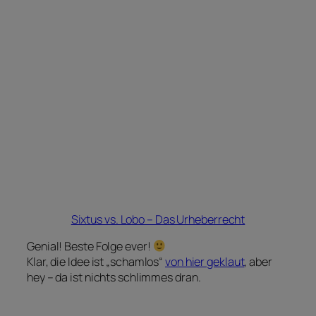
Sixtus vs. Lobo – Das Urheberrecht
Genial! Beste Folge ever!
Klar, die Idee ist „schamlos“
von hier geklaut
, aber
hey – da ist nichts schlimmes dran.