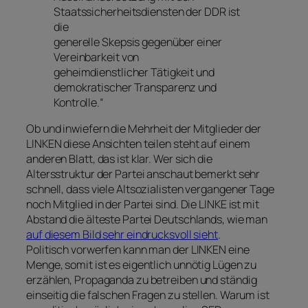
Staatssicherheitsdiensten der DDR ist
die
generelle Skepsis gegenüber einer
Vereinbarkeit von
geheimdienstlicher Tätigkeit und
demokratischer Transparenz und
Kontrolle.“
Ob und inwiefern die Mehrheit der Mitglieder der
LINKEN diese Ansichten teilen steht auf einem
anderen Blatt, das ist klar. Wer sich die
Altersstruktur der Partei anschaut bemerkt sehr
schnell, dass viele Altsozialisten vergangener Tage
noch Mitglied in der Partei sind. Die LINKE ist mit
Abstand die älteste Partei Deutschlands, wie man
auf diesem Bild sehr eindrucksvoll sieht
.
Politisch vorwerfen kann man der LINKEN eine
Menge, somit ist es eigentlich unnötig Lügen zu
erzählen, Propaganda zu betreiben und ständig
einseitig die falschen Fragen zu stellen. Warum ist