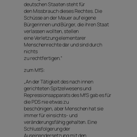
deutschen Staaten steht für
den Missbrauch dieses Rechtes. Die
Schüsse an der Mauer auf eigene
Bürgerinnen und Bürger, die ihren Staat
verlassen wollten, stellen
eine Verletzung elementarer
Menschenrechte dar und sind durch
nichts
zu rechtfertigen.“
zum MfS:
„An der Tätigkeit des nach innen
gerichteten Spitzelwesens und
Repressionsapparats des MfS gab es für
die PDS nie etwas zu
beschönigen, aber Menschen hat sie
immer für einsichts- und
veränderungsfähig gehalten. Eine
Schlussfolgerung der
Auseinandersetzung mit den