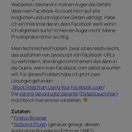
Webseiten, bestand in meinen Augen die Gefahr,
dass mein Facebook Account mich auf alle
möglichen und unmöglichen Seiten verfolgt. Habe
ich ein Interesse daran, dass Facebook weiß wohin
ich allgemein surfe? In meinen Augen nicht. Meine
Privatsphäre ist mir wichtig.
Mein technisches Problem: zwar ist es relativ leicht,
das ausführen von Javascript von Facebook-URLs
zu verhindern, allerdings kommt einem das dann in
die Quere, wenn man Facebook.com selbst ansurfen
will. Für dieses Problem habe ich jetzt zwei
Lösungen gefunden:
„
Block Sites from Using Your Facebook Login
“
Die
von mir bevorzugte Variante
(
Details auch hier
)
möchte ich hier einmal vorstellen.
Zutaten:
*
Firefox Browser
*
NoScript Plugin
(genauer gesagt, dessen
Application Boundaries Enforcer (ABE))