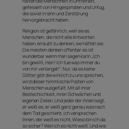
halten die Menschheit in Unfreiheit,
gefesselt von Hirngespinsten und Unfug,
die soviel Irrsinn und Zerstörung
hervorgebracht haben.
Religion ist gefährlich, weil sie es
Menschen, die nicht alle Antworten
haben, erlaubt zu denken, sie hätten sie.
Die meisten denken offenbar es ist
wunderbar wenn man sagen kann „Ich
bin gewillt, Herr! Ich tue was immer du
von mir verlangst!“. Nur: da es keine
Götter gibt die wirklich zu uns sprechen,
wird dieser himmlische Posten von
Menschen ausgefüllt. Mit all ihrer
Bestechlichkeit, ihren Schwächen und
eigenen Zielen. Und jeder der ihnen sagt,
er weiß es, er weiß ganz genau was nach
dem Tod geschieht, ich versprechen
Ihnen, der weiß es nicht. Wieso bin ich da
so sicher? Weil ich es nicht weiß. Und wie