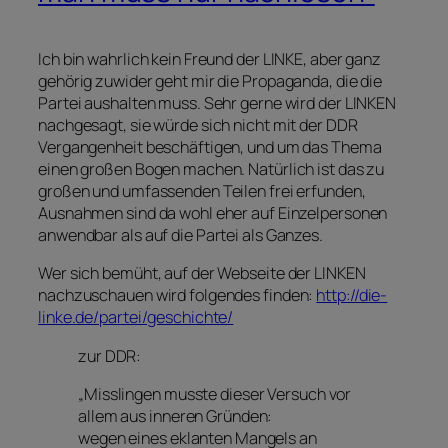
Ich bin wahrlich kein Freund der LINKE, aber ganz
gehörig zuwider geht mir die Propaganda, die die
Partei aushalten muss. Sehr gerne wird der LINKEN
nachgesagt, sie würde sich nicht mit der DDR
Vergangenheit beschäftigen, und um das Thema
einen großen Bogen machen. Natürlich ist das zu
großen und umfassenden Teilen frei erfunden,
Ausnahmen sind da wohl eher auf Einzelpersonen
anwendbar als auf die Partei als Ganzes.
Wer sich bemüht, auf der Webseite der LINKEN
nachzuschauen wird folgendes finden:
http://die-
linke.de/partei/geschichte/
zur DDR:
„Misslingen musste dieser Versuch vor
allem aus inneren Gründen:
wegen eines eklanten Mangels an