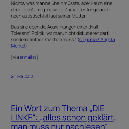
Nichts, was man bejubeln müsste, aber kaum eine
derartige Aufregung wert. Zumal der Junge auch
noch autistisch ist laut seiner Mutter.
Das sind eben die Auswirkungen einer „Null
Toleranz“ Politik, wo man „nicht diskutieren darf,
sondern einfach machen muss.“ (
singemäß Angela
Merkel
)
[via
annalist
]
24. Mai 2010
Ein Wort zum Thema „DIE
LINKE“: „alles schon geklärt,
man muss nur nachlesen“