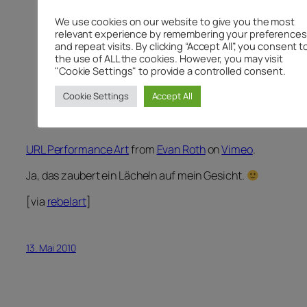
We use cookies on our website to give you the most
relevant experience by remembering your preferences
and repeat visits. By clicking “Accept All”, you consent t
the use of ALL the cookies. However, you may visit
"Cookie Settings" to provide a controlled consent.
Cookie Settings
Accept All
URL Performance Art
from
Evan Roth
on
Vimeo
.
Ja, das zaubert ein Lächeln auf mein Gesicht.
[via
rebelart
]
13. Mai 2010