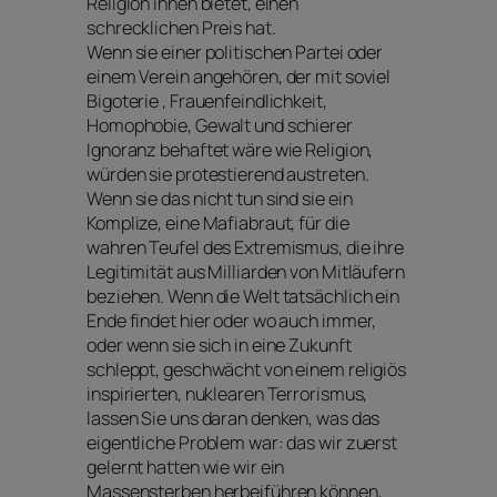
Religion ihnen bietet, einen
schrecklichen Preis hat.
Wenn sie einer politischen Partei oder
einem Verein angehören, der mit soviel
Bigoterie , Frauenfeindlichkeit,
Homophobie, Gewalt und schierer
Ignoranz behaftet wäre wie Religion,
würden sie protestierend austreten.
Wenn sie das nicht tun sind sie ein
Komplize, eine Mafiabraut, für die
wahren Teufel des Extremismus, die ihre
Legitimität aus Milliarden von Mitläufern
beziehen. Wenn die Welt tatsächlich ein
Ende findet hier oder wo auch immer,
oder wenn sie sich in eine Zukunft
schleppt, geschwächt von einem religiös
inspirierten, nuklearen Terrorismus,
lassen Sie uns daran denken, was das
eigentliche Problem war: das wir zuerst
gelernt hatten wie wir ein
Massensterben herbeiführen können,