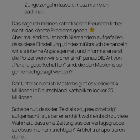
Zunge zergehn lassen, muss man sich
datt mal.
Das sage ich meinen katholischen Freunden lieber
nicht, das könnte Probleme geben.
Aber mal ehrlich: ist noch Niemandem aufgefallen,
dass diese Einstellung „Kindesmißbrauch behandeln
wir als interne Angelegenheit und informieren erst
die Polizei wenn wir sicher sind“ genau DIE Art von
„Parallelgesellschaften“ sind, die den Moslems so
gerne nachgesagt werden?
Der Unterschied ist: Moslems gibt es vielleicht 4
Millionen in Deutschland, Katholiken locker 25
Millionen.
Schade nur, dass der Text als so „pseudowitzig“
aufgemacht ist, aber er enthält wohl einfach zu viele
Wahrheit, dass eine Zeitung aus der Verlagsgruppe
so etwas in einem „richtigen“ Artikel transportieren
dürfe.