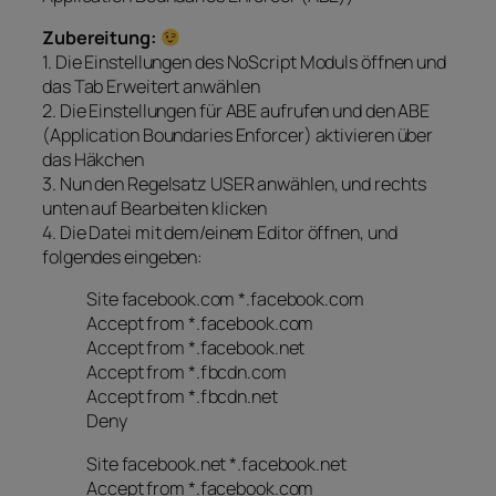
Zubereitung:
1. Die
Einstellungen
des NoScript Moduls öffnen und
das Tab
Erweitert
anwählen
2. Die Einstellungen für
ABE
aufrufen und den
ABE
(Application Boundaries Enforcer) aktivieren
über
das Häkchen
3. Nun den Regelsatz
USER
anwählen, und rechts
unten auf
Bearbeiten
klicken
4. Die Datei mit dem/einem Editor öffnen, und
folgendes eingeben:
Site facebook.com *.facebook.com
Accept from *.facebook.com
Accept from *.facebook.net
Accept from *.fbcdn.com
Accept from *.fbcdn.net
Deny
Site facebook.net *.facebook.net
Accept from *.facebook.com