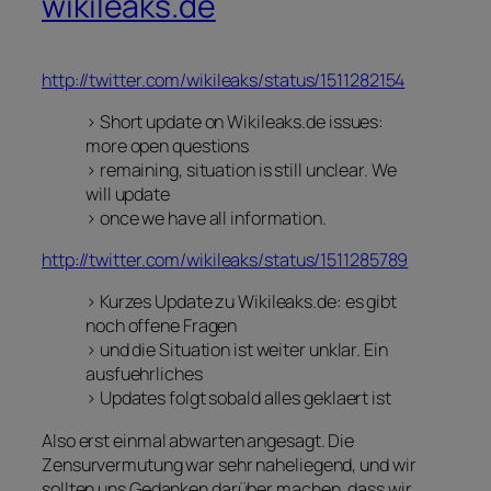
wikileaks.de
http://twitter.com/wikileaks/status/1511282154
> Short update on Wikileaks.de issues:
more open questions
> remaining, situation is still unclear. We
will update
> once we have all information.
http://twitter.com/wikileaks/status/1511285789
> Kurzes Update zu Wikileaks.de: es gibt
noch offene Fragen
> und die Situation ist weiter unklar. Ein
ausfuehrliches
> Updates folgt sobald alles geklaert ist
Also erst einmal abwarten angesagt. Die
Zensurvermutung war sehr naheliegend, und wir
sollten uns Gedanken darüber machen, dass wir