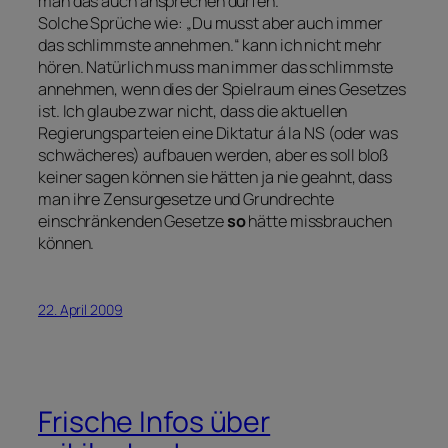
man das auch ansprechen dürfen.
Solche Sprüche wie: „Du musst aber auch immer
das schlimmste annehmen.“ kann ich nicht mehr
hören. Natürlich muss man immer das schlimmste
annehmen, wenn dies der Spielraum eines Gesetzes
ist. Ich glaube zwar nicht, dass die aktuellen
Regierungsparteien eine Diktatur á la NS (oder was
schwächeres) aufbauen werden, aber es soll bloß
keiner sagen können sie hätten ja nie geahnt, dass
man ihre Zensurgesetze und Grundrechte
einschränkenden Gesetze
so
hätte missbrauchen
können.
22. April 2009
Frische Infos über