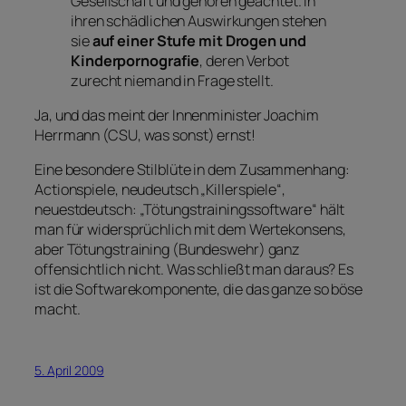
Gesellschaft und gehören geächtet. In
ihren schädlichen Auswirkungen stehen
sie
auf einer Stufe mit Drogen und
Kinderpornografie
, deren Verbot
zurecht niemand in Frage stellt.
Ja, und das meint der Innenminister Joachim
Herrmann (CSU, was sonst) ernst!
Eine besondere Stilblüte in dem Zusammenhang:
Actionspiele, neudeutsch „Killerspiele“,
neuestdeutsch: „Tötungstrainingssoftware“ hält
man für widersprüchlich mit dem Wertekonsens,
aber Tötungstraining (Bundeswehr) ganz
offensichtlich nicht. Was schließt man daraus? Es
ist die Softwarekomponente, die das ganze so böse
macht.
5. April 2009