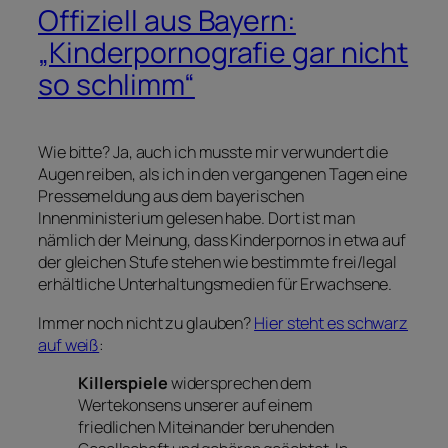
Offiziell aus Bayern:
„Kinderpornografie gar nicht
so schlimm“
Wie bitte? Ja, auch ich musste mir verwundert die
Augen reiben, als ich in den vergangenen Tagen eine
Pressemeldung aus dem bayerischen
Innenministerium gelesen habe. Dort ist man
nämlich der Meinung, dass Kinderpornos in etwa auf
der gleichen Stufe stehen wie bestimmte frei/legal
erhältliche Unterhaltungsmedien für Erwachsene.
Immer noch nicht zu glauben?
Hier steht es schwarz
auf weiß
:
Killerspiele
widersprechen dem
Wertekonsens unserer auf einem
friedlichen Miteinander beruhenden