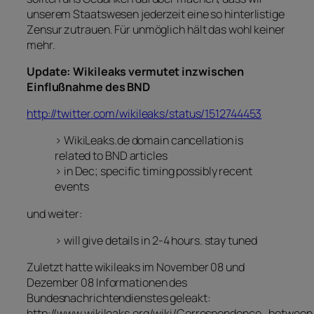
unserem Staatswesen jederzeit eine so hinterlistige
Zensur zutrauen. Für unmöglich hält das wohl keiner
mehr.
Update: Wikileaks vermutet inzwischen
Einflußnahme des BND
http://twitter.com/wikileaks/status/1512744453
> WikiLeaks.de domain cancellation is
related to BND articles
> in Dec; specific timing possibly recent
events
und weiter:
> will give details in 2-4 hours. stay tuned
Zuletzt hatte wikileaks im November 08 und
Dezember 08 Informationen des
Bundesnachrichtendienstes geleakt:
http://www.wikileaks.org/wiki/Correspondence_bet