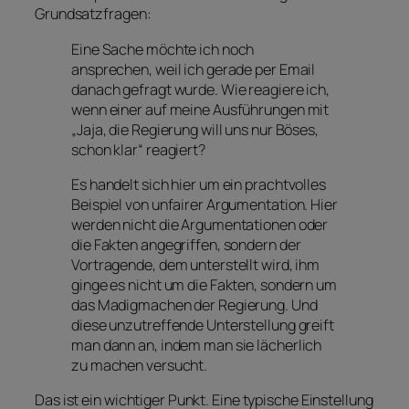
Grundsatzfragen:
Eine Sache möchte ich noch
ansprechen, weil ich gerade per Email
danach gefragt wurde. Wie reagiere ich,
wenn einer auf meine Ausführungen mit
„Jaja, die Regierung will uns nur Böses,
schon klar“ reagiert?
Es handelt sich hier um ein prachtvolles
Beispiel von unfairer Argumentation. Hier
werden nicht die Argumentationen oder
die Fakten angegriffen, sondern der
Vortragende, dem unterstellt wird, ihm
ginge es nicht um die Fakten, sondern um
das Madigmachen der Regierung. Und
diese unzutreffende Unterstellung greift
man dann an, indem man sie lächerlich
zu machen versucht.
Das ist ein wichtiger Punkt. Eine typische Einstellung