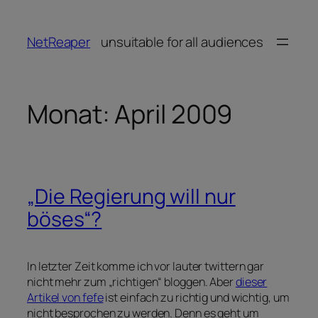
Zum
Inhalt
NetReaper
unsuitable for all audiences
springen
Monat:
April 2009
„Die Regierung will nur
böses“?
In letzter Zeit komme ich vor lauter twittern gar
nicht mehr zum „richtigen“ bloggen. Aber
dieser
Artikel von fefe
ist einfach zu richtig und wichtig, um
nicht besprochen zu werden. Denn es geht um