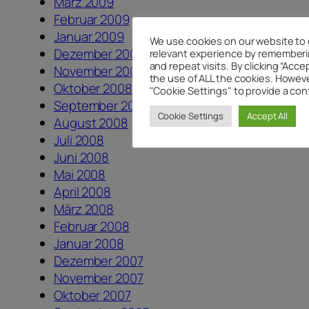
März 2009
Februar 2009
Januar 2009
We use cookies on our website to 
Dezember 2008
relevant experience by rememberi
and repeat visits. By clicking “Acce
November 2008
the use of ALL the cookies. Howeve
Oktober 2008
"Cookie Settings" to provide a con
September 2008
Cookie Settings
Accept All
August 2008
Juli 2008
Juni 2008
Mai 2008
April 2008
März 2008
Februar 2008
Januar 2008
Dezember 2007
November 2007
Oktober 2007