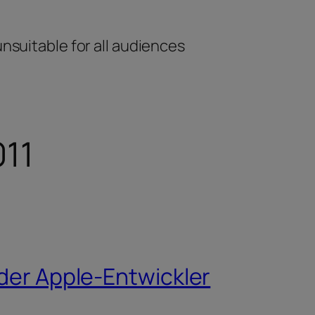
unsuitable for all audiences
011
 der Apple-Entwickler