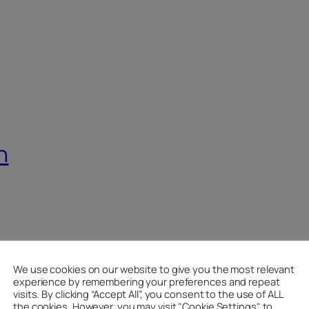
n
We use cookies on our website to give you the most relevant
experience by remembering your preferences and repeat
visits. By clicking “Accept All”, you consent to the use of ALL
the cookies. However, you may visit "Cookie Settings" to