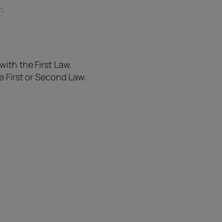
:
ith the First Law.
e First or Second Law.