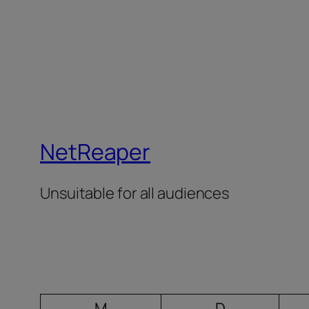
NetReaper
Unsuitable for all audiences
M
D