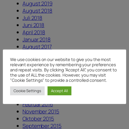
August 2019
August 2018
Juli 2018
Juni 2018
April 2018
Januar 2018
August 2017
Juli 2017
We use cookies on our website to give you the most
Juni 2017
relevant experience by remembering your preferences
Dezember 2016
and repeat visits. By clicking “Accept All”, you consent to
August 2016
the use of ALL the cookies. However, you may visit
"Cookie Settings" to provide a controlled consent.
Juni 2016
Mai 2016
Cookie Settings
Accept All
April 2016
Februar 2016
November 2015
Oktober 2015
September 2015