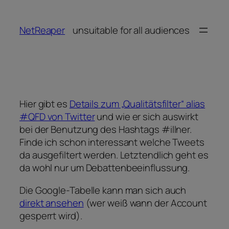
Zum
Inhalt
NetReaper
unsuitable for all audiences
springen
Hier gibt es
Details zum „Qualitätsfilter“ alias
#QFD von Twitter
und wie er sich auswirkt
bei der Benutzung des Hashtags #illner.
Finde ich schon interessant welche Tweets
da ausgefiltert werden. Letztendlich geht es
da wohl nur um Debattenbeeinflussung.
Die Google-Tabelle kann man sich auch
direkt ansehen
(wer weiß wann der Account
gesperrt wird).