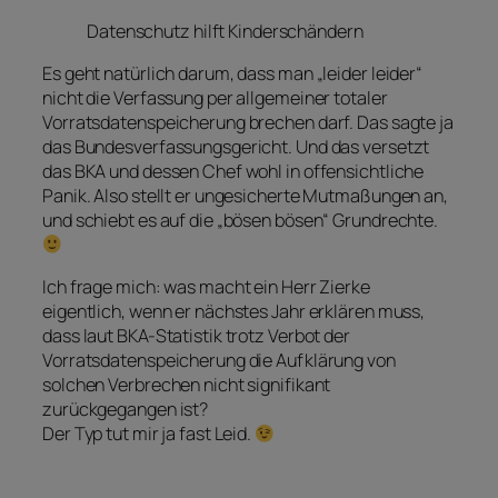
Datenschutz hilft Kinderschändern
Es geht natürlich darum, dass man „leider leider“
nicht die Verfassung per allgemeiner totaler
Vorratsdatenspeicherung brechen darf. Das sagte ja
das Bundesverfassungsgericht. Und das versetzt
das BKA und dessen Chef wohl in offensichtliche
Panik. Also stellt er ungesicherte Mutmaßungen an,
und schiebt es auf die „bösen bösen“ Grundrechte.
Ich frage mich: was macht ein Herr Zierke
eigentlich, wenn er nächstes Jahr erklären muss,
dass laut BKA-Statistik trotz Verbot der
Vorratsdatenspeicherung die Aufklärung von
solchen Verbrechen nicht signifikant
zurückgegangen ist?
Der Typ tut mir ja fast Leid.