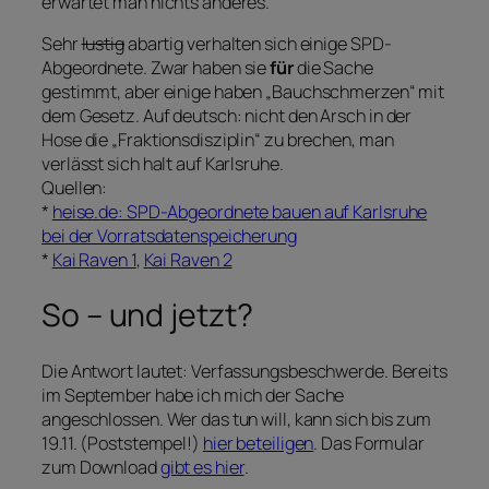
erwartet man nichts anderes.
Sehr
lustig
abartig verhalten sich einige SPD-
Abgeordnete. Zwar haben sie
für
die Sache
gestimmt, aber einige haben „Bauchschmerzen“ mit
dem Gesetz. Auf deutsch: nicht den Arsch in der
Hose die „Fraktionsdisziplin“ zu brechen, man
verlässt sich halt auf Karlsruhe.
Quellen:
*
heise.de: SPD-Abgeordnete bauen auf Karlsruhe
bei der Vorratsdatenspeicherung
*
Kai Raven 1
,
Kai Raven 2
So – und jetzt?
Die Antwort lautet: Verfassungsbeschwerde. Bereits
im September habe ich mich der Sache
angeschlossen. Wer das tun will, kann sich bis zum
19.11. (Poststempel!)
hier beteiligen
. Das Formular
zum Download
gibt es hier
.