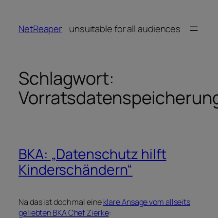
Zum
Inhalt
NetReaper
unsuitable for all audiences
springen
Schlagwort:
Vorratsdatenspeicherun
BKA: „Datenschutz hilft
Kinderschändern“
Na das ist doch mal eine
klare Ansage vom allseits
geliebten BKA Chef Zierke
: