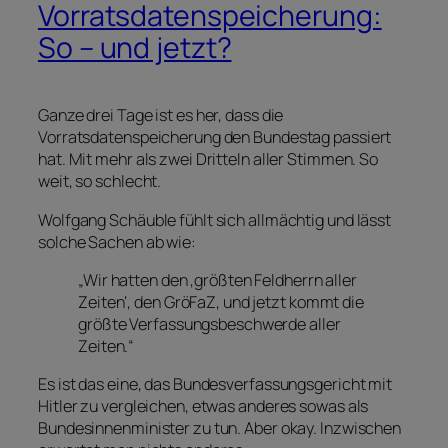
Vorratsdatenspeicherung:
So – und jetzt?
Ganze drei Tage ist es her, dass die
Vorratsdatenspeicherung den Bundestag passiert
hat. Mit mehr als zwei Dritteln aller Stimmen. So
weit, so schlecht.
Wolfgang Schäuble fühlt sich allmächtig und lässt
solche Sachen ab wie:
„Wir hatten den ‚größten Feldherrn aller
Zeiten‘, den GröFaZ, und jetzt kommt die
größte Verfassungsbeschwerde aller
Zeiten.“
Es ist das eine, das Bundesverfassungsgericht mit
Hitler zu vergleichen, etwas anderes sowas als
Bundesinnenminister zu tun. Aber okay. Inzwischen