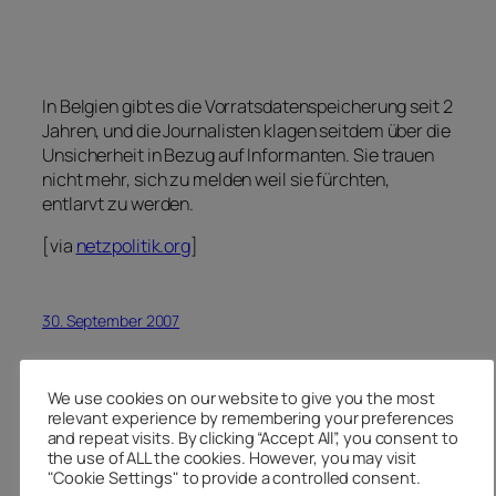
In Belgien gibt es die Vorratsdatenspeicherung seit 2
Jahren, und die Journalisten klagen seitdem über die
Unsicherheit in Bezug auf Informanten. Sie trauen
nicht mehr, sich zu melden weil sie fürchten,
entlarvt zu werden.
[via
netzpolitik.org
]
30. September 2007
We use cookies on our website to give you the most
relevant experience by remembering your preferences
Aktionskreis
and repeat visits. By clicking “Accept All”, you consent to
the use of ALL the cookies. However, you may visit
Vorratsdatenspeicherung –
"Cookie Settings" to provide a controlled consent.