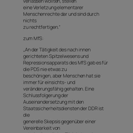
verlassen wollten, stellen
eine Verletzung elementarer
Menschenrechte dar und sind durch
nichts
zu rechtfertigen.“
zum MfS:
„An der Tätigkeit des nach innen
gerichteten Spitzelwesens und
Repressionsapparats des MfS gab es für
die PDS nie etwas zu
beschönigen, aber Menschen hat sie
immer für einsichts- und
veränderungsfähig gehalten. Eine
Schlussfolgerung der
Auseinandersetzung mit den
Staatssicherheitsdiensten der DDR ist
die
generelle Skepsis gegenüber einer
Vereinbarkeit von