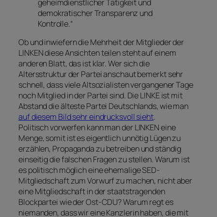
geheimdienstlicher Tätigkeit und
demokratischer Transparenz und
Kontrolle.“
Ob und inwiefern die Mehrheit der Mitglieder der
LINKEN diese Ansichten teilen steht auf einem
anderen Blatt, das ist klar. Wer sich die
Altersstruktur der Partei anschaut bemerkt sehr
schnell, dass viele Altsozialisten vergangener Tage
noch Mitglied in der Partei sind. Die LINKE ist mit
Abstand die älteste Partei Deutschlands, wie man
auf diesem Bild sehr eindrucksvoll sieht
.
Politisch vorwerfen kann man der LINKEN eine
Menge, somit ist es eigentlich unnötig Lügen zu
erzählen, Propaganda zu betreiben und ständig
einseitig die falschen Fragen zu stellen. Warum ist
es politisch möglich eine ehemalige SED-
Mitgliedschaft zum Vorwurf zu machen, nicht aber
eine Mitgliedschaft in der staatstragenden
Blockpartei wie der Ost-CDU? Warum regt es
niemanden, dass wir eine Kanzlerin haben, die mit