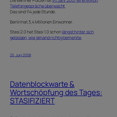
Die Berliner Polizei hat
im Jahr 2007 eine Million
Telefongespräche überwacht
.
Das sind 114 jede Stunde.
Berlin hat 3,4 Millionen Einwohner.
Stasi 2.0 hat Stasi 1.0 schon
längst hinter sich
gelassen, wie jemand richtig bemerkte
.
25. Juni 2008
Datenblockwarte &
Wortschöpfung des Tages:
STASIFIZIERT