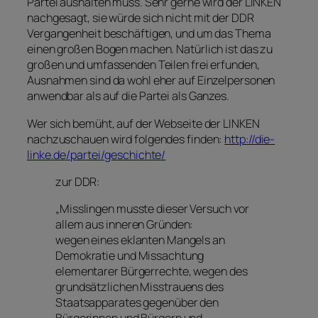
Partei aushalten muss. Sehr gerne wird der LINKEN
nachgesagt, sie würde sich nicht mit der DDR
Vergangenheit beschäftigen, und um das Thema
einen großen Bogen machen. Natürlich ist das zu
großen und umfassenden Teilen frei erfunden,
Ausnahmen sind da wohl eher auf Einzelpersonen
anwendbar als auf die Partei als Ganzes.
Wer sich bemüht, auf der Webseite der LINKEN
nachzuschauen wird folgendes finden:
http://die-
linke.de/partei/geschichte/
zur DDR:
„Misslingen musste dieser Versuch vor
allem aus inneren Gründen:
wegen eines eklanten Mangels an
Demokratie und Missachtung
elementarer Bürgerrechte, wegen des
grundsätzlichen Misstrauens des
Staatsapparates gegenüber den