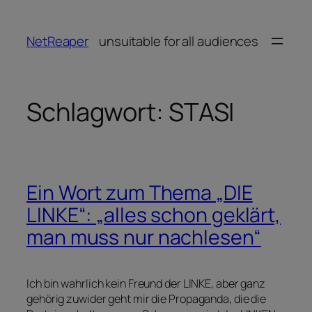
Zum
Inhalt
NetReaper
unsuitable for all audiences
springen
Schlagwort:
STASI
Ein Wort zum Thema „DIE
LINKE“: „alles schon geklärt,
man muss nur nachlesen“
Ich bin wahrlich kein Freund der LINKE, aber ganz
gehörig zuwider geht mir die Propaganda, die die