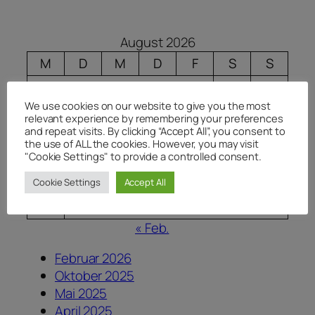
August 2026
M
D
M
D
F
S
S
1
2
We use cookies on our website to give you the most
3
4
5
6
7
8
9
relevant experience by remembering your preferences
and repeat visits. By clicking “Accept All”, you consent to
10
11
12
13
14
15
16
the use of ALL the cookies. However, you may visit
"Cookie Settings" to provide a controlled consent.
17
18
19
20
21
22
23
24
25
26
27
28
29
30
Cookie Settings
Accept All
31
« Feb.
Februar 2026
Oktober 2025
Mai 2025
April 2025