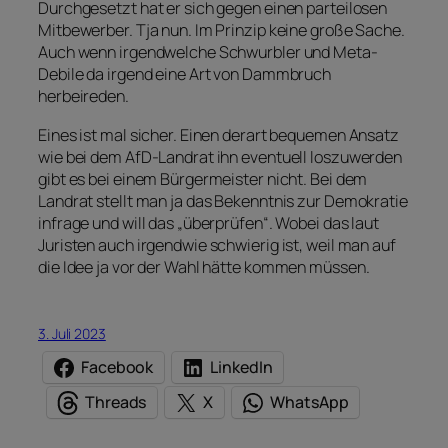
Durchgesetzt hat er sich gegen einen parteilosen
Mitbewerber. Tja nun. Im Prinzip keine große Sache.
Auch wenn irgendwelche Schwurbler und Meta-
Debile da irgend eine Art von Dammbruch
herbeireden.
Eines ist mal sicher. Einen derart bequemen Ansatz
wie bei dem AfD-Landrat ihn eventuell loszuwerden
gibt es bei einem Bürgermeister nicht. Bei dem
Landrat stellt man ja das Bekenntnis zur Demokratie
infrage und will das „überprüfen“. Wobei das laut
Juristen auch irgendwie schwierig ist, weil man auf
die Idee ja vor der Wahl hätte kommen müssen.
3. Juli 2023
Facebook
LinkedIn
Threads
X
WhatsApp