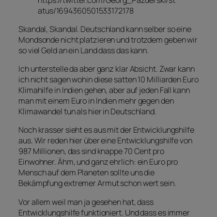
atus/1694360501533172178
Skandal, Skandal. Deutschland kann selber so eine
Mondsonde nicht platzieren und trotzdem geben wir
so viel Geld an ein Land dass das kann.
Ich unterstelle da aber ganz klar Absicht. Zwar kann
ich nicht sagen wohin diese satten 10 Milliarden Euro
Klimahilfe in Indien gehen, aber auf jeden Fall kann
man mit einem Euro in Indien mehr gegen den
Klimawandel tun als hier in Deutschland.
Noch krasser sieht es aus mit der Entwicklungshilfe
aus. Wir reden hier über eine Entwicklungshilfe von
987 Millionen, das sind knappe 70 Cent pro
Einwohner. Ähm, und ganz ehrlich: ein Euro pro
Mensch auf dem Planeten sollte uns die
Bekämpfung extremer Armut schon wert sein.
Vor allem weil man ja gesehen hat, dass
Entwicklungshilfe funktioniert. Und dass es immer