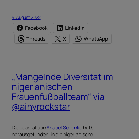
4. August 2022
Facebook
LinkedIn
Threads
X
WhatsApp
„Mangelnde Diversität im
nigerianischen
Frauenfußballteam“ via
@ainyrockstar
Die Journalistin
Anabel Schunke
hat’s
herausgefunden: in die nigerianische