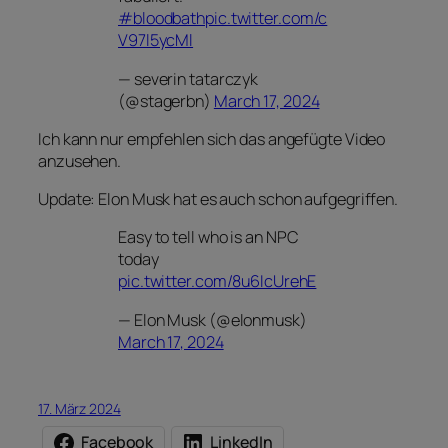
#bloodbath
pic.twitter.com/c
V97l5ycMl
— severin tatarczyk
(@stagerbn)
March 17, 2024
Ich kann nur empfehlen sich das angefügte Video
anzusehen.
Update: Elon Musk hat es auch schon aufgegriffen.
Easy to tell who is an NPC
today
pic.twitter.com/8u6IcUrehE
— Elon Musk (@elonmusk)
March 17, 2024
17. März 2024
Facebook
LinkedIn