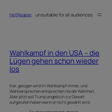
Zum
Inhalt
NetReaper
unsuitable for all audiences
springen
Wahlkampf in den USA – die
Lügen gehen schon wieder
los
Klar, gelogen wird im Wahlkampf immer, und
Wahlversprechen entsprechen nie der Wahrheit.
Aber jetzt soll Trump angeblich zur Gewalt
aufgerufen haben wenn er nicht gewählt wird.
Es ist erschreckend, dass in