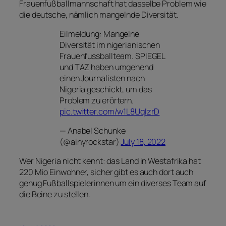
Frauenfußballmannschaft hat dasselbe Problem wie
die deutsche, nämlich mangelnde Diversität.
Eilmeldung: Mangelne
Diversität im nigerianischen
Frauenfussballteam. SPIEGEL
und TAZ haben umgehend
einen Journalisten nach
Nigeria geschickt, um das
Problem zu erörtern.
pic.twitter.com/w1L8UqIzrD
— Anabel Schunke
(@ainyrockstar)
July 18, 2022
Wer Nigeria nicht kennt: das Land in Westafrika hat
220 Mio Einwohner, sicher gibt es auch dort auch
genug Fußballspielerinnen um ein diverses Team auf
die Beine zu stellen.