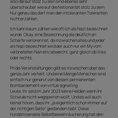
also darauf stolz zu sein sind ebenso sehr
überschaubar wie auf die Nationalität stolz zu sein.
Nur genau das darf man den intoleranten Toleranten
nicht erzählen.
Ich kann kaum zählen wie oft ich als Nazi bezeichnet
wurde. Okay, eine Bezeichnung die deutlich an
Schärfe verloren hat, da inzwischen alles und jeder
als Nazi bezeichnet wird der auch nur ein My vom
verbreiteten Narrativ abweicht, ganz gleich ob links
oder rechts.
Pride-Veranstaltungen gibt es inzwischen über das
ganze Jahr verteilt. Und eine Menge Menschen sind
einfach nur genervt von diesem permanenten
Bombardement von virtue signalling.
Leute. Ihr seid im Jahr 2023 keine Helden wenn ihr
Schwule nicht wegsperren wollt. Und es will auch
keiner hören, dass ihr „ja eigentlich schon immer auf
der richtigen Seite“ gestanden habt. Diese
hundsmiserable Selbstbeweihräucherung hat den