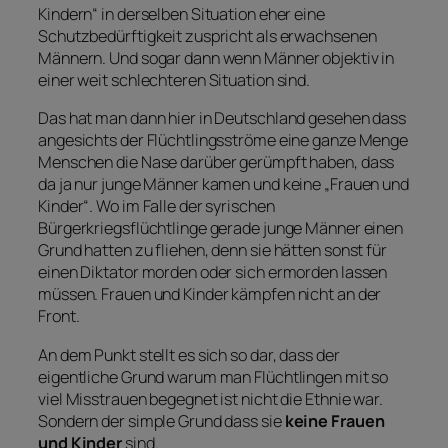
Kindern“ in derselben Situation eher eine
Schutzbedürftigkeit zuspricht als erwachsenen
Männern. Und sogar dann wenn Männer objektiv in
einer weit schlechteren Situation sind.
Das hat man dann hier in Deutschland gesehen dass
angesichts der Flüchtlingsströme eine ganze Menge
Menschen die Nase darüber gerümpft haben, dass
da ja nur junge Männer kamen und keine „Frauen und
Kinder“. Wo im Falle der syrischen
Bürgerkriegsflüchtlinge gerade junge Männer einen
Grund hatten zu fliehen, denn sie hätten sonst für
einen Diktator morden oder sich ermorden lassen
müssen. Frauen und Kinder kämpfen nicht an der
Front.
An dem Punkt stellt es sich so dar, dass der
eigentliche Grund warum man Flüchtlingen mit so
viel Misstrauen begegnet ist nicht die Ethnie war.
Sondern der simple Grund dass sie
keine Frauen
und Kinder
sind.