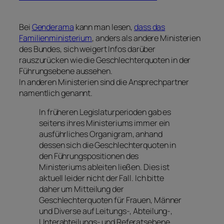
Bei
Genderama
kann man lesen,
dass das
Familienministerium
, anders als andere Ministerien
des Bundes, sich weigert Infos darüber
rauszurücken wie die Geschlechterquoten in der
Führungsebene aussehen.
In anderen Ministerien sind die Ansprechpartner
namentlich genannt.
In früheren Legislaturperioden gab es
seitens ihres Ministeriums immer ein
ausführliches Organigram, anhand
dessen sich die Geschlechterquoten in
den Führungspositionen des
Ministeriums ableiten ließen. Dies ist
aktuell leider nicht der Fall. Ich bitte
daher um Mitteilung der
Geschlechterquoten für Frauen, Männer
und Diverse auf Leitungs-, Abteilung-,
Unterabteilungs- und Referatsebene