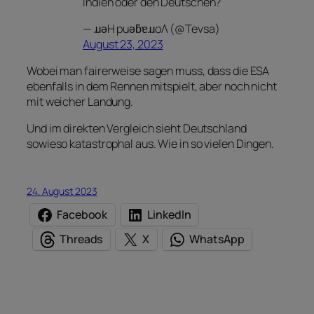
Indien oder den Deutschen?
— ɹɹǝH puǝƃɐɹɹoΛ (@Tevsa)
August 23, 2023
Wobei man fairerweise sagen muss, dass die ESA
ebenfalls in dem Rennen mitspielt, aber noch nicht
mit weicher Landung.
Und im direkten Vergleich sieht Deutschland
sowieso katastrophal aus. Wie in so vielen Dingen.
24. August 2023
Facebook
LinkedIn
Threads
X
WhatsApp