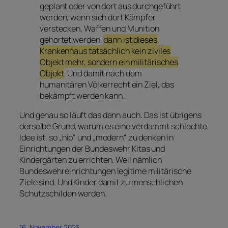
geplant oder von dort aus durchgeführt
werden, wenn sich dort Kämpfer
verstecken, Waffen und Munition
gehortet werden,
dann ist dieses
Krankenhaus tatsächlich kein ziviles
Objekt mehr, sondern ein militärisches
Objekt
. Und damit nach dem
humanitären Völkerrecht ein Ziel, das
bekämpft werden kann.
Und genau so läuft das dann auch. Das ist übrigens
derselbe Grund, warum es eine verdammt schlechte
Idee ist, so „hip“ und „modern“ zu denken in
Einrichtungen der Bundeswehr Kitas und
Kindergärten zu errichten. Weil nämlich
Bundeswehreinrichtungen legitime militärische
Ziele sind. Und Kinder damit zu menschlichen
Schutzschilden werden.
16. November 2023