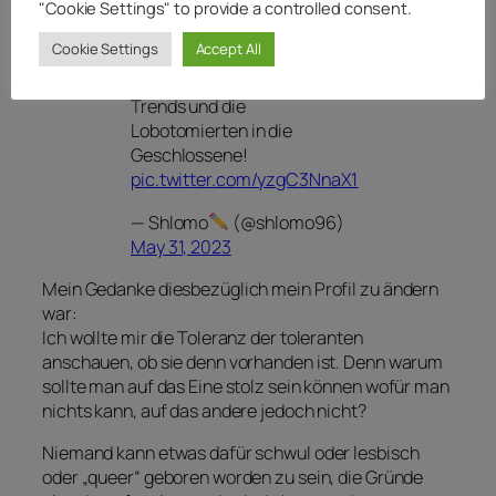
"Cookie Settings" to provide a controlled consent.
Profilbildgenerator:
https://t.co/Ard2Oj9NPg
Cookie Settings
Accept All
Bringen wir das Ding in die
Trends und die
Lobotomierten in die
Geschlossene!
pic.twitter.com/yzgC3NnaX1
— Shlomo
(@shlomo96)
May 31, 2023
Mein Gedanke diesbezüglich mein Profil zu ändern
war:
Ich wollte mir die Toleranz der toleranten
anschauen, ob sie denn vorhanden ist. Denn warum
sollte man auf das Eine stolz sein können wofür man
nichts kann, auf das andere jedoch nicht?
Niemand kann etwas dafür schwul oder lesbisch
oder „queer“ geboren worden zu sein, die Gründe