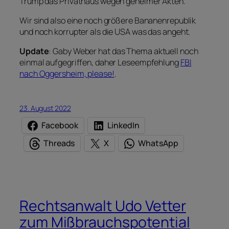
Trump das Privathaus wegen geheimer Akten.
Wir sind also eine noch größere Bananenrepublik
und noch korrupter als die USA was das angeht.
Update
: Gaby Weber hat das Thema aktuell noch
einmal aufgegriffen, daher Leseempfehlung
FBI
nach Oggersheim, please!
.
23. August 2022
Facebook
LinkedIn
Threads
X
WhatsApp
Rechtsanwalt Udo Vetter
zum Mißbrauchspotential