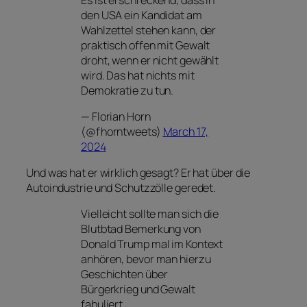
den USA ein Kandidat am
Wahlzettel stehen kann, der
praktisch offen mit Gewalt
droht, wenn er nicht gewählt
wird. Das hat nichts mit
Demokratie zu tun.
— Florian Horn
(@fhorntweets)
March 17,
2024
Und was hat er wirklich gesagt? Er hat über die
Autoindustrie und Schutzzölle geredet.
Vielleicht sollte man sich die
Blutbtad Bemerkung von
Donald Trump mal im Kontext
anhören, bevor man hierzu
Geschichten über
Bürgerkrieg und Gewalt
fabuliert.