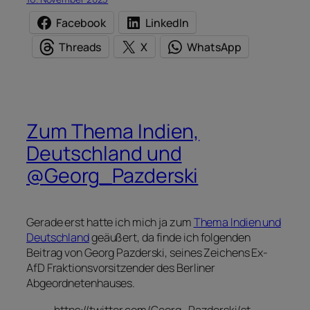
Facebook
LinkedIn
Threads
X
WhatsApp
Zum Thema Indien,
Deutschland und
@Georg_Pazderski
Gerade erst hatte ich mich ja zum
Thema Indien und
Deutschland
geäußert, da finde ich folgenden
Beitrag von Georg Pazderski, seines Zeichens Ex-
AfD Fraktionsvorsitzender des Berliner
Abgeordnetenhauses.
https://twitter.com/Georg_Pazderski/st