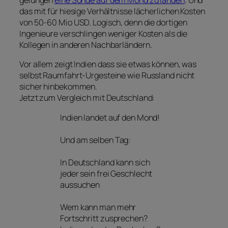
gelungen
eine Sonde auf dem Mond zu landen
. Und
das mit für hiesige Verhältnisse lächerlichen Kosten
von 50-60 Mio USD. Logisch, denn die dortigen
Ingenieure verschlingen weniger Kosten als die
Kollegen in anderen Nachbarländern.
Vor allem zeigt Indien dass sie etwas können, was
selbst Raumfahrt-Urgesteine wie Russland nicht
sicher hinbekommen.
Jetzt zum Vergleich mit Deutschland:
Indien landet auf den Mond!
Und am selben Tag:
In Deutschland kann sich
jeder sein frei Geschlecht
aussuchen
Wem kann man mehr
Fortschritt zusprechen?