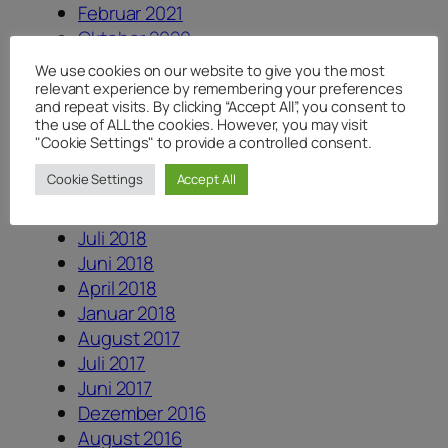
Februar 2021
Oktober 2020
September 2020
We use cookies on our website to give you the most
Juli 2020
relevant experience by remembering your preferences
and repeat visits. By clicking “Accept All”, you consent to
Juni 2020
the use of ALL the cookies. However, you may visit
Mai 2020
"Cookie Settings" to provide a controlled consent.
April 2020
Cookie Settings
Accept All
August 2019
August 2018
Juli 2018
Juni 2018
April 2018
Januar 2018
August 2017
Juli 2017
Juni 2017
Dezember 2016
August 2016