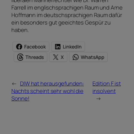
Farrell im englischsprachigen Raum und Arne
Hoffmann im deutschsprachigen Raum dafür
ein besonders gut geeichtes Gespür zu
haben.
Facebook
LinkedIn
Threads
X
WhatsApp
←
DIW hat herausgefunden:
Edition F ist
Nachts scheint sehr wohl die
insolvent
Sonne!
→