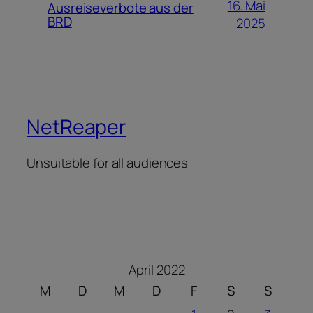
16. Mai
Ausreiseverbote aus der
BRD
2025
NetReaper
Unsuitable for all audiences
April 2022
M
D
M
D
F
S
S