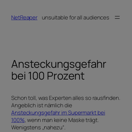
Zum
Inhalt
NetReaper
unsuitable for all audiences
springen
Ansteckungsgefahr
bei 100 Prozent
Schon toll, was Experten alles so rausfinden.
Angeblich ist nämlich die
Ansteckungsgefahr im Supermarkt bei
100%
, wenn man keine Maske trägt.
Wenigstens „nahezu“.