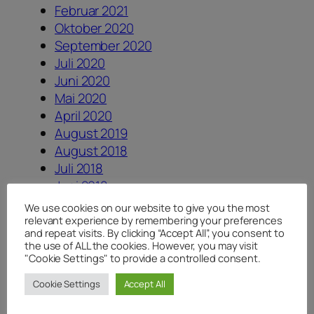
Februar 2021
Oktober 2020
September 2020
Juli 2020
Juni 2020
Mai 2020
April 2020
August 2019
August 2018
Juli 2018
Juni 2018
April 2018
We use cookies on our website to give you the most
Januar 2018
relevant experience by remembering your preferences
and repeat visits. By clicking “Accept All”, you consent to
August 2017
the use of ALL the cookies. However, you may visit
Juli 2017
"Cookie Settings" to provide a controlled consent.
Juni 2017
Cookie Settings
Accept All
Dezember 2016
August 2016