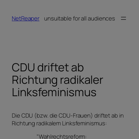
Zum
Inhalt
NetReaper
unsuitable for all audiences
springen
CDU driftet ab
Richtung radikaler
Linksfeminismus
Die CDU (bzw. die CDU-Frauen) driftet ab in
Richtung radikalem Linksfeminismus:
"Wahlrechtsreform: