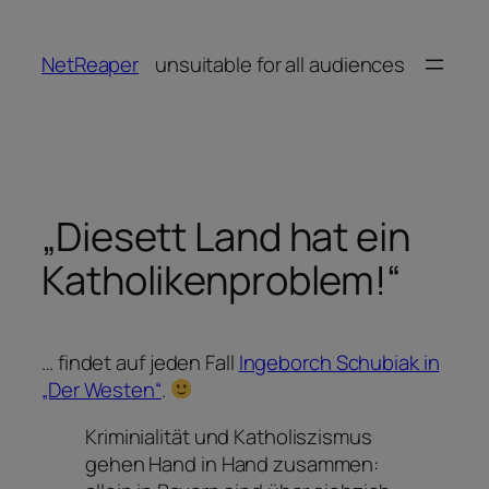
Zum
Inhalt
NetReaper
unsuitable for all audiences
springen
„Diesett Land hat ein
Katholikenproblem!“
… findet auf jeden Fall
Ingeborch Schubiak in
„Der Westen“
.
Kriminialität und Katholiszismus
gehen Hand in Hand zusammen: