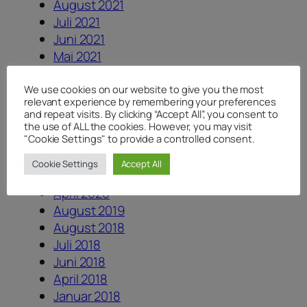
August 2021
Juli 2021
Juni 2021
Mai 2021
März 2021
Februar 2021
We use cookies on our website to give you the most
relevant experience by remembering your preferences
Oktober 2020
and repeat visits. By clicking “Accept All”, you consent to
September 2020
the use of ALL the cookies. However, you may visit
"Cookie Settings" to provide a controlled consent.
Juli 2020
Juni 2020
Cookie Settings
Accept All
Mai 2020
April 2020
August 2019
August 2018
Juli 2018
Juni 2018
April 2018
Januar 2018