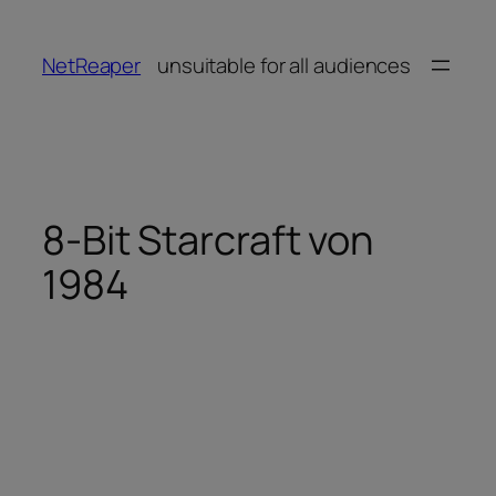
Zum
Inhalt
NetReaper
unsuitable for all audiences
springen
8-Bit Starcraft von
1984