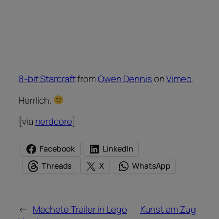
8-bit Starcraft
from
Owen Dennis
on
Vimeo
.
Herrlich.
[via
nerdcore
]
Facebook
LinkedIn
Threads
X
WhatsApp
←
Machete Trailer in Lego
Kunst am Zug