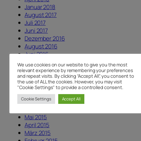
Januar 2018
August 2017
Juli 2017
Juni 2017
Dezember 2016
August 2016
Juni 2016
Mai 2016
We use cookies on our website to give you the most
April 2016
relevant experience by remembering your preferences
and repeat visits. By clicking “Accept All”, you consent to
Februar 2016
the use of ALL the cookies. However, you may visit
November 2015
"Cookie Settings" to provide a controlled consent.
Oktober 2015
Cookie Settings
Accept All
September 2015
August 2015
Mai 2015
April 2015
März 2015
Februar 2015