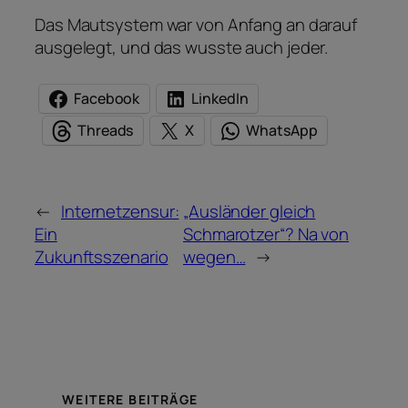
Das Mautsystem war von Anfang an darauf
ausgelegt, und das wusste auch jeder.
Facebook
LinkedIn
Threads
X
WhatsApp
←
Internetzensur:
„Ausländer gleich
Ein
Schmarotzer“? Na von
Zukunftsszenario
wegen…
→
WEITERE BEITRÄGE