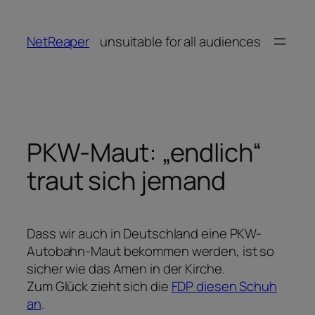
Zum
Inhalt
NetReaper
unsuitable for all audiences
springen
PKW-Maut: „endlich“
traut sich jemand
Dass wir auch in Deutschland eine PKW-
Autobahn-Maut bekommen werden, ist so
sicher wie das Amen in der Kirche.
Zum Glück zieht sich die
FDP diesen Schuh
an
.