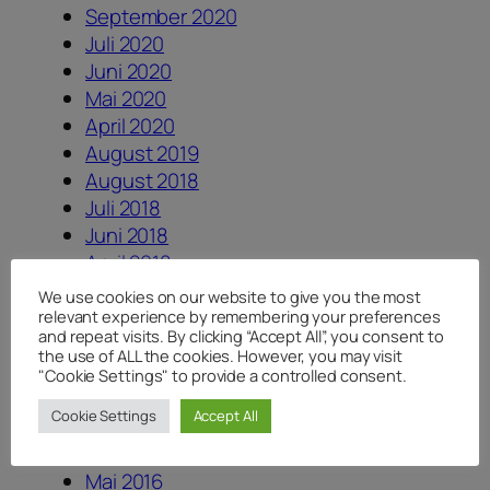
September 2020
Juli 2020
Juni 2020
Mai 2020
April 2020
August 2019
August 2018
Juli 2018
Juni 2018
April 2018
Januar 2018
We use cookies on our website to give you the most
August 2017
relevant experience by remembering your preferences
and repeat visits. By clicking “Accept All”, you consent to
Juli 2017
the use of ALL the cookies. However, you may visit
Juni 2017
"Cookie Settings" to provide a controlled consent.
Dezember 2016
Cookie Settings
Accept All
August 2016
Juni 2016
Mai 2016