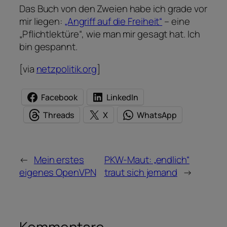
Das Buch von den Zweien habe ich grade vor
mir liegen:
„Angriff auf die Freiheit“
– eine
„Pflichtlektüre“, wie man mir gesagt hat. Ich
bin gespannt.
[via
netzpolitik.org
]
Facebook
LinkedIn
Threads
X
WhatsApp
←
Mein erstes
PKW-Maut: „endlich“
eigenes OpenVPN
traut sich jemand
→