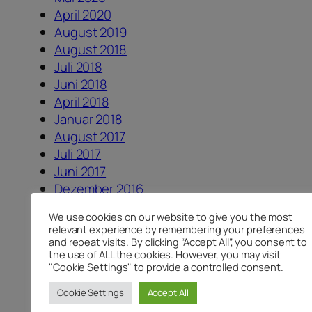
April 2020
August 2019
August 2018
Juli 2018
Juni 2018
April 2018
Januar 2018
August 2017
Juli 2017
Juni 2017
Dezember 2016
August 2016
We use cookies on our website to give you the most
Juni 2016
relevant experience by remembering your preferences
Mai 2016
and repeat visits. By clicking “Accept All”, you consent to
the use of ALL the cookies. However, you may visit
April 2016
"Cookie Settings" to provide a controlled consent.
Februar 2016
November 2015
Cookie Settings
Accept All
Oktober 2015