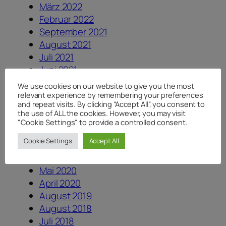
März 2022
Februar 2022
September 2021
August 2021
Juli 2021
Juni 2021
Mai 2021
We use cookies on our website to give you the most
März 2021
relevant experience by remembering your preferences
and repeat visits. By clicking “Accept All”, you consent to
Februar 2021
the use of ALL the cookies. However, you may visit
Oktober 2020
"Cookie Settings" to provide a controlled consent.
September 2020
Cookie Settings
Accept All
Juli 2020
Juni 2020
Mai 2020
April 2020
August 2019
August 2018
Juli 2018