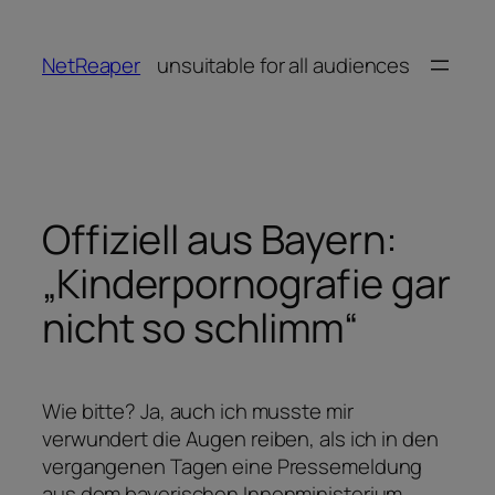
Zum
Inhalt
NetReaper
unsuitable for all audiences
springen
Offiziell aus Bayern:
„Kinderpornografie gar
nicht so schlimm“
Wie bitte? Ja, auch ich musste mir
verwundert die Augen reiben, als ich in den
vergangenen Tagen eine Pressemeldung
aus dem bayerischen Innenministerium