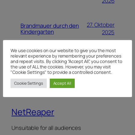
2026
27. Oktober
Brandmauer durch den
Kindergarten
2025
We use cookies on our website to give you the most
relevant experience by remembering your preferences
16. Mai
Ausreiseverbote aus der
and repeat visits. By clicking “Accept All”, you consent to
BRD
2025
the use of ALL the cookies. However, you may visit
"Cookie Settings" to provide a controlled consent.
Cookie Settings
Accept All
NetReaper
Unsuitable for all audiences