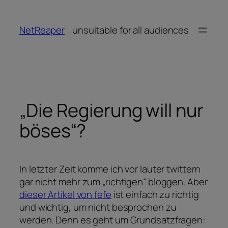
Zum
Inhalt
NetReaper
unsuitable for all audiences
springen
„Die Regierung will nur
böses“?
In letzter Zeit komme ich vor lauter twittern
gar nicht mehr zum „richtigen“ bloggen. Aber
dieser Artikel von fefe
ist einfach zu richtig
und wichtig, um nicht besprochen zu
werden. Denn es geht um Grundsatzfragen: