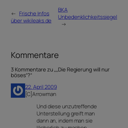
BKA
←
Frische Infos
Unbedenklichkeitssiegel
über wikileaks.de
→
Kommentare
3 Kommentare zu „„Die Regierung will nur
böses“?“
22. April 2009
[C]Arrowman
Und diese unzutreffende
Unterstellung greift man
dann an, indem man sie
lächerlich zu machen