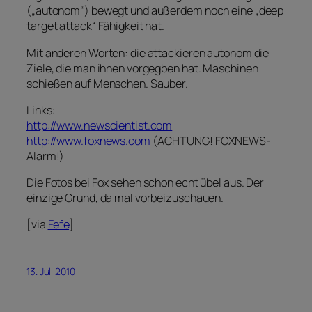
(„autonom“) bewegt und außerdem noch eine „deep
target attack“ Fähigkeit hat.
Mit anderen Worten: die attackieren autonom die
Ziele, die man ihnen vorgegben hat. Maschinen
schießen auf Menschen. Sauber.
Links:
http://www.newscientist.com
http://www.foxnews.com
(ACHTUNG! FOXNEWS-
Alarm!)
Die Fotos bei Fox sehen schon echt übel aus. Der
einzige Grund, da mal vorbeizuschauen.
[via
Fefe
]
13. Juli 2010