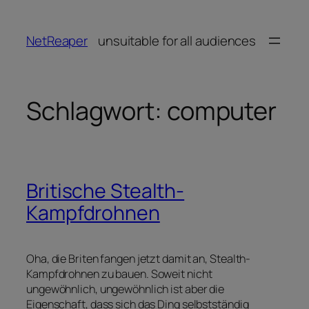
Zum
Inhalt
NetReaper
unsuitable for all audiences
springen
Schlagwort:
computer
Britische Stealth-
Kampfdrohnen
Oha, die Briten fangen jetzt damit an, Stealth-
Kampfdrohnen zu bauen. Soweit nicht
ungewöhnlich, ungewöhnlich ist aber die
Eigenschaft, dass sich das Ding selbstständig