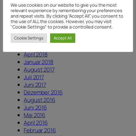
Juni 2020
We use cookies on our website to give you the most
Mai 2020
relevant experience by remembering your preferences
April 2020
and repeat visits. By clicking “Accept All”, you consent to
the use of ALL the cookies. However, you may visit
August 2019
"Cookie Settings" to provide a controlled consent.
August 2018
Cookie Settings
Accept All
Juli 2018
Juni 2018
April 2018
Januar 2018
August 2017
Juli 2017
Juni 2017
Dezember 2016
August 2016
Juni 2016
Mai 2016
April 2016
Februar 2016