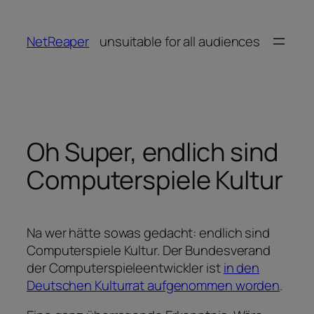
Zum
Inhalt
NetReaper
unsuitable for all audiences
springen
Oh Super, endlich sind
Computerspiele Kultur
Na wer hätte sowas gedacht: endlich sind
Computerspiele Kultur. Der Bundesverand
der Computerspieleentwickler ist
in den
Deutschen Kulturrat aufgenommen worden
.