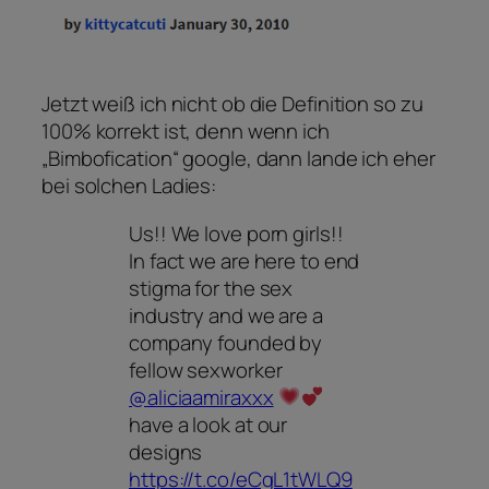
Jetzt weiß ich nicht ob die Definition so zu
100% korrekt ist, denn wenn ich
„Bimbofication“ google, dann lande ich eher
bei solchen Ladies:
Us!! We love porn girls!!
In fact we are here to end
stigma for the sex
industry and we are a
company founded by
fellow sexworker
@aliciaamiraxxx
have a look at our
designs
https://t.co/eCgL1tWLQ9