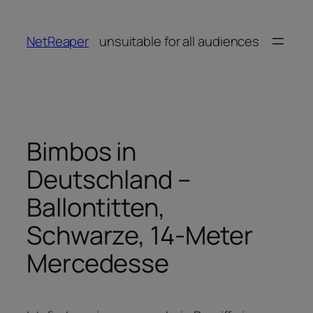
Zum
Inhalt
NetReaper
unsuitable for all audiences
springen
Bimbos in
Deutschland –
Ballontitten,
Schwarze, 14-Meter
Mercedesse