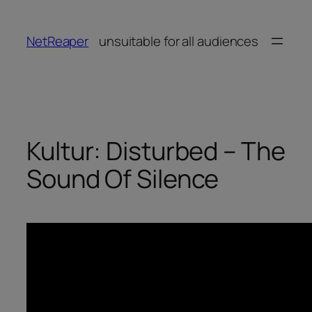
Zum
Inhalt
NetReaper
unsuitable for all audiences
springen
Kultur: Disturbed – The
Sound Of Silence