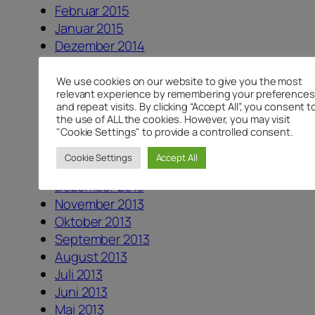
Februar 2015
Januar 2015
Dezember 2014
Oktober 2014
September 2014
We use cookies on our website to give you the most
relevant experience by remembering your preferences
August 2014
and repeat visits. By clicking “Accept All”, you consent t
Juli 2014
the use of ALL the cookies. However, you may visit
"Cookie Settings" to provide a controlled consent.
Juni 2014
März 2014
Cookie Settings
Accept All
Januar 2014
Dezember 2013
November 2013
Oktober 2013
September 2013
August 2013
Juli 2013
Juni 2013
Mai 2013