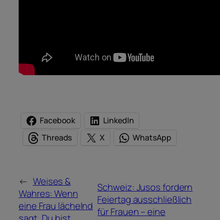
Facebook
LinkedIn
Threads
X
WhatsApp
←
Weises &
Schweiz: Jusos fordern
Wahres: Wenn
Feiertag ausschließlich
eine Frau lächelnd
für Frauen – eine
sagt „Du bist