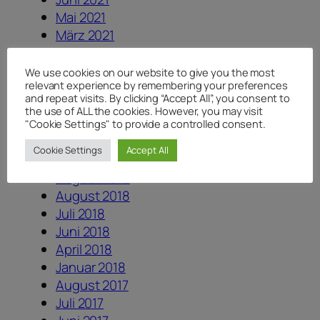
Mai 2021
März 2021
Februar 2021
Oktober 2020
We use cookies on our website to give you the most
relevant experience by remembering your preferences
September 2020
and repeat visits. By clicking “Accept All”, you consent to
Juli 2020
the use of ALL the cookies. However, you may visit
Juni 2020
"Cookie Settings" to provide a controlled consent.
Mai 2020
Cookie Settings
Accept All
April 2020
August 2019
August 2018
Juli 2018
Juni 2018
April 2018
Januar 2018
August 2017
Juli 2017