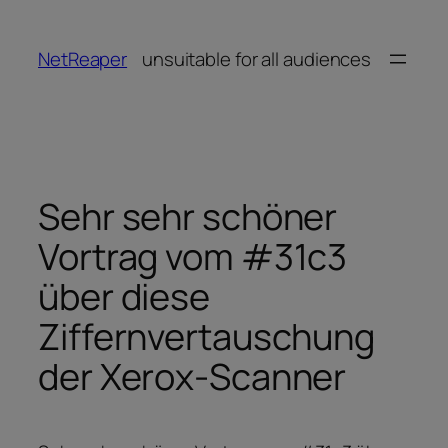
Zum
Inhalt
NetReaper
unsuitable for all audiences
springen
Sehr sehr schöner
Vortrag vom #31c3
über diese
Ziffernvertauschung
der Xerox-Scanner