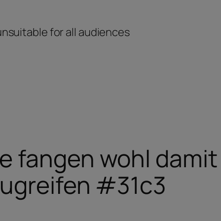
unsuitable for all audiences
e fangen wohl damit
zugreifen #31c3