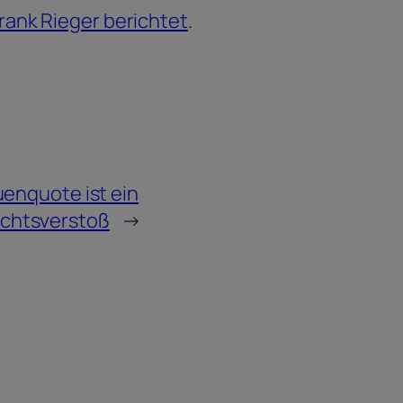
rank Rieger berichtet
.
uenquote ist ein
chtsverstoß
→