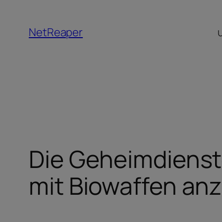
Zum
Inhalt
NetReaper
springen
Die Geheimdienst
mit Biowaffen an