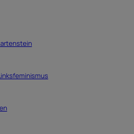
Martenstein
 Linksfeminismus
ten