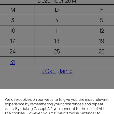
Dezember 2014
M
D
F
3
4
5
10
11
12
17
18
19
24
25
26
31
« Okt.
Jan. »
We use cookies on our website to give you the most relevant
experience by remembering your preferences and repeat
visits. By clicking “Accept All”, you consent to the use of ALL
the cookies. However, you may visit "Cookie Settings" to