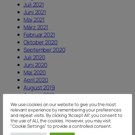
Juli 2021
Juni 2021
Mai 2021
März 2021
Februar 2021
Oktober 2020
September 2020
Juli 2020
Juni 2020
Mai 2020
April 2020
August 2019
August 2018
Juli 2018
We use cookies on our website to give you the most
Juni 2018
relevant experience by remembering your preferences
and repeat visits. By clicking “Accept All”, you consent to
April 2018
the use of ALL the cookies. However, you may visit
Januar 2018
"Cookie Settings" to provide a controlled consent.
August 2017