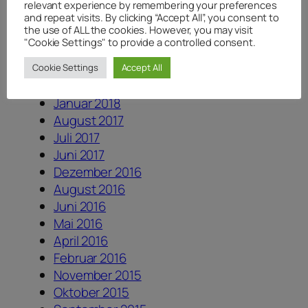
April 2020
relevant experience by remembering your preferences
August 2019
and repeat visits. By clicking “Accept All”, you consent to
the use of ALL the cookies. However, you may visit
August 2018
"Cookie Settings" to provide a controlled consent.
Juli 2018
Juni 2018
Cookie Settings
Accept All
April 2018
Januar 2018
August 2017
Juli 2017
Juni 2017
Dezember 2016
August 2016
Juni 2016
Mai 2016
April 2016
Februar 2016
November 2015
Oktober 2015