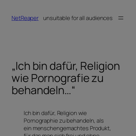
Zum
Inhalt
NetReaper
unsuitable for all audiences
springen
„Ich bin dafür, Religion
wie Pornografie zu
behandeln…“
Ich bin dafür, Religion wie
Pornographie zu behandeln, als
ein menschengemachtes Produkt,
für das man sich frei und ohne