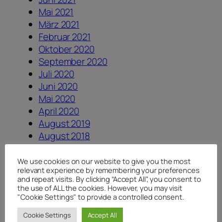
Mai 2021
März 2021
Februar 2021
Oktober 2020
September 2020
Juli 2020
Juni 2020
Mai 2020
April 2020
August 2019
August 2018
Juli 2018
Juni 2018
We use cookies on our website to give you the most
relevant experience by remembering your preferences
April 2018
and repeat visits. By clicking “Accept All”, you consent to
Januar 2018
the use of ALL the cookies. However, you may visit
August 2017
"Cookie Settings" to provide a controlled consent.
Juli 2017
Cookie Settings
Accept All