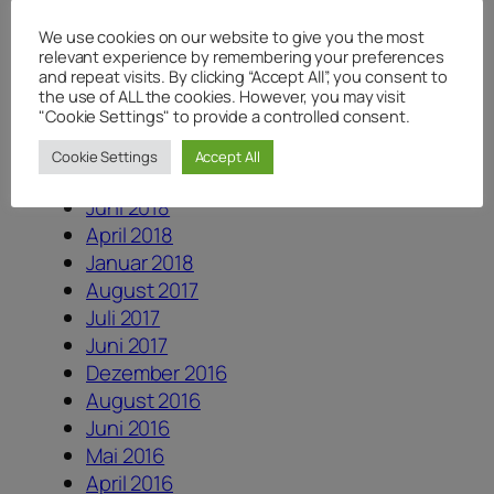
Juli 2020
We use cookies on our website to give you the most
Juni 2020
relevant experience by remembering your preferences
Mai 2020
and repeat visits. By clicking “Accept All”, you consent to
April 2020
the use of ALL the cookies. However, you may visit
"Cookie Settings" to provide a controlled consent.
August 2019
August 2018
Cookie Settings
Accept All
Juli 2018
Juni 2018
April 2018
Januar 2018
August 2017
Juli 2017
Juni 2017
Dezember 2016
August 2016
Juni 2016
Mai 2016
April 2016