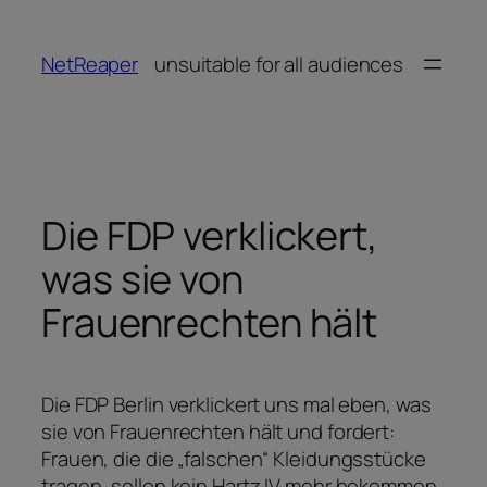
Zum
Inhalt
NetReaper
unsuitable for all audiences
springen
Die FDP verklickert,
was sie von
Frauenrechten hält
Die FDP Berlin verklickert uns mal eben, was
sie von Frauenrechten hält und fordert:
Frauen, die die „falschen“ Kleidungsstücke
tragen, sollen kein Hartz IV mehr bekommen.