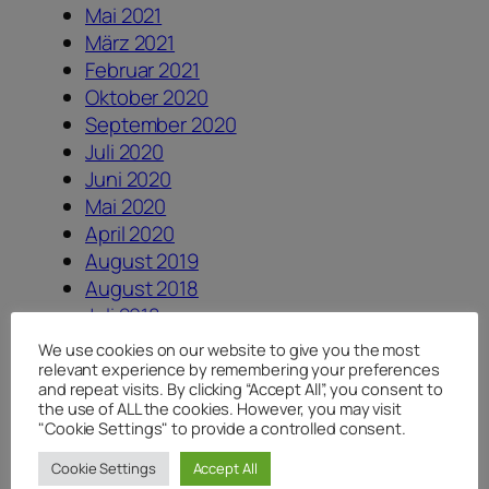
Mai 2021
März 2021
Februar 2021
Oktober 2020
September 2020
Juli 2020
Juni 2020
Mai 2020
April 2020
August 2019
August 2018
Juli 2018
Juni 2018
We use cookies on our website to give you the most
April 2018
relevant experience by remembering your preferences
and repeat visits. By clicking “Accept All”, you consent to
Januar 2018
the use of ALL the cookies. However, you may visit
August 2017
"Cookie Settings" to provide a controlled consent.
Juli 2017
Cookie Settings
Accept All
Juni 2017