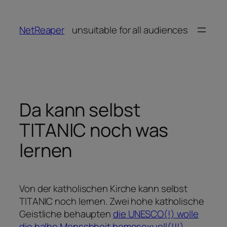
Zum
Inhalt
NetReaper
unsuitable for all audiences
springen
Da kann selbst
TITANIC noch was
lernen
Von der katholischen Kirche kann selbst
TITANIC noch lernen. Zwei hohe katholische
Geistliche behaupten
die UNESCO(!) wolle
die halbe Menschheit homosexuell(!!!)