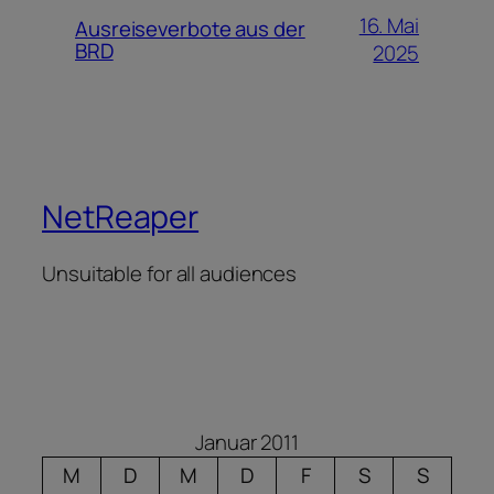
16. Mai
Ausreiseverbote aus der
BRD
2025
NetReaper
Unsuitable for all audiences
Januar 2011
M
D
M
D
F
S
S