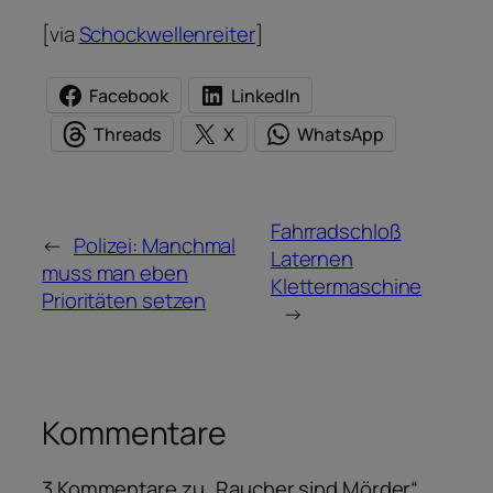
[via
Schockwellenreiter
]
Facebook
LinkedIn
Threads
X
WhatsApp
Fahrradschloß
←
Polizei: Manchmal
Laternen
muss man eben
Klettermaschine
Prioritäten setzen
→
Kommentare
3 Kommentare zu „Raucher sind Mörder“