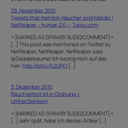
29. November 2010
Tweets that mention Raucher sind Mörder |
NetReaper – human 2.0 — Topsy.com
=]MARKED AS SPAM BY SLIDE2COMMENT[=
[…] This post was mentioned on Twitter by
NetReaper, NetReaper. NetReaper said:
@Gadderbaumer Ich bezog mich auf das
hier:
http://bit.ly/h2UFK1
[…]
3. Dezember 2010
Rauchverbot ist in Ordnung «
UmherZwinkern
=]MARKED AS SPAM BY SLIDE2COMMENT[=
[…] sehr spät, habe ich diesen Artikel […]