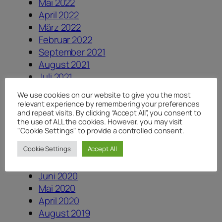
Mai 2022
April 2022
März 2022
Februar 2022
September 2021
August 2021
Juli 2021
Juni 2021
We use cookies on our website to give you the most
Mai 2021
relevant experience by remembering your preferences
März 2021
and repeat visits. By clicking “Accept All”, you consent to
the use of ALL the cookies. However, you may visit
Februar 2021
"Cookie Settings" to provide a controlled consent.
Oktober 2020
Cookie Settings
Accept All
September 2020
Juli 2020
Juni 2020
Mai 2020
April 2020
August 2019