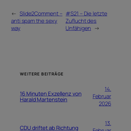
←
Slide2Comment –
#S21 – Die letzte
anti spam the sexy
Zuflucht des
way
Unfähigen
→
WEITERE BEITRÄGE
14.
16 Minuten Exzellenz von
Februar
Harald Martenstein
2026
13.
CDU driftet ab Richtung
Februar