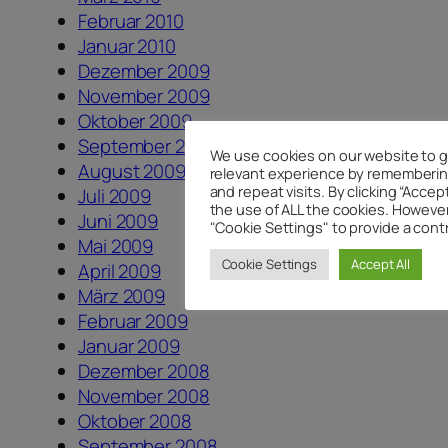
Februar 2010
Januar 2010
Dezember 2009
November 2009
Oktober 2009
September 2009
We use cookies on our website to g
August 2009
relevant experience by rememberin
and repeat visits. By clicking “Accep
Juli 2009
the use of ALL the cookies. However
Juni 2009
"Cookie Settings" to provide a cont
Mai 2009
Cookie Settings
Accept All
April 2009
März 2009
Februar 2009
Januar 2009
Dezember 2008
November 2008
Oktober 2008
September 2008