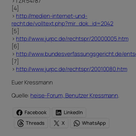
> I ZR 54/87
[4]
>
http://medien-internet-und-
recht.de/volltext.php?mir_dok_id=2042
[5]
>
http://www.jurpc.de/rechtspr/20000005.htm
[6]
>
http://www.bundesverfassungsgericht.de/ent
[7]
>
http://www.jurpc.de/rechtspr/20010080.htm
Euer Kressmann
Quelle:
heise-Forum, Benutzer Kressmann
.
Facebook
LinkedIn
Threads
X
WhatsApp