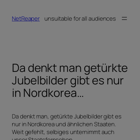
Zum
Inhalt
NetReaper
unsuitable for all audiences
springen
Da denkt man getürkte
Jubelbilder gibt es nur
in Nordkorea…
Da denkt man, getürkte Jubelbilder gibt es
nur in Nordkorea und ähnlichen Staaten.
Weit gefehlt, selbiges unternimmt auch
unser Staatsfernsehen.