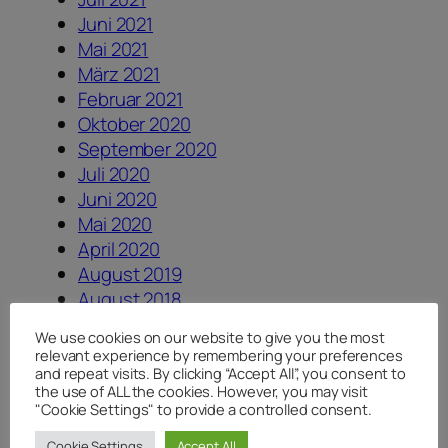
Juni 2021
Mai 2021
März 2021
Februar 2021
Oktober 2020
September 2020
Juli 2020
Juni 2020
Mai 2020
April 2020
August 2019
August 2018
Juli 2018
We use cookies on our website to give you the most
Juni 2018
relevant experience by remembering your preferences
April 2018
and repeat visits. By clicking “Accept All”, you consent to
the use of ALL the cookies. However, you may visit
Januar 2018
"Cookie Settings" to provide a controlled consent.
August 2017
Cookie Settings
Accept All