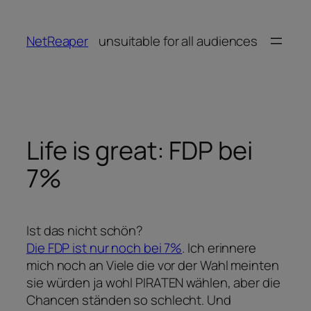
Zum
Inhalt
NetReaper
unsuitable for all audiences
springen
Life is great: FDP bei
7%
Ist das nicht schön?
Die FDP ist nur noch bei 7%
. Ich erinnere
mich noch an Viele die vor der Wahl meinten
sie würden ja wohl PIRATEN wählen, aber die
Chancen ständen so schlecht. Und