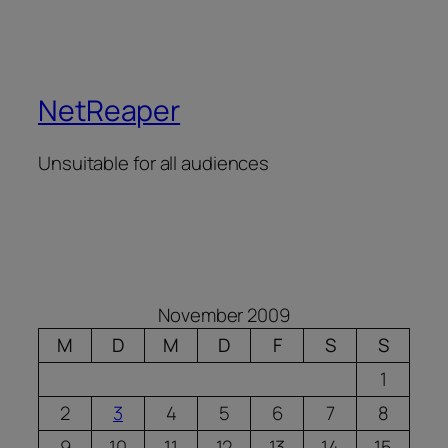
NetReaper
Unsuitable for all audiences
November 2009
M
D
M
D
F
S
S
1
2
3
4
5
6
7
8
9
10
11
12
13
14
15