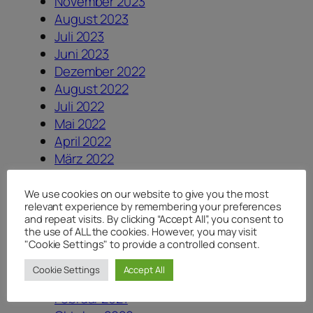
November 2023
August 2023
Juli 2023
Juni 2023
Dezember 2022
August 2022
Juli 2022
Mai 2022
April 2022
März 2022
Februar 2022
September 2021
We use cookies on our website to give you the most
relevant experience by remembering your preferences
August 2021
and repeat visits. By clicking “Accept All”, you consent to
Juli 2021
the use of ALL the cookies. However, you may visit
Juni 2021
"Cookie Settings" to provide a controlled consent.
Mai 2021
Cookie Settings
Accept All
März 2021
Februar 2021