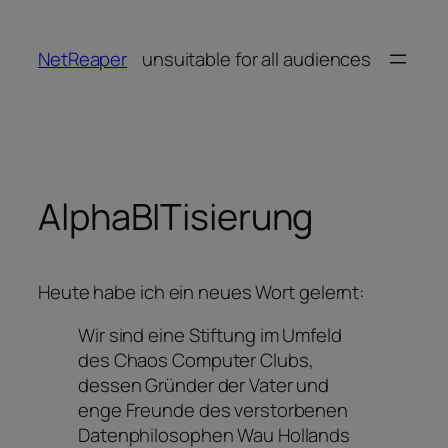
Zum
Inhalt
NetReaper
unsuitable for all audiences
springen
AlphaBITisierung
Heute habe ich ein neues Wort gelernt:
Wir sind eine Stiftung im Umfeld
des Chaos Computer Clubs,
dessen Gründer der Vater und
enge Freunde des verstorbenen
Datenphilosophen Wau Hollands