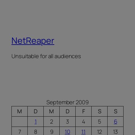
NetReaper
Unsuitable for all audiences
September 2009
M
D
M
D
F
S
S
1
2
3
4
5
6
7
8
9
10
11
12
13