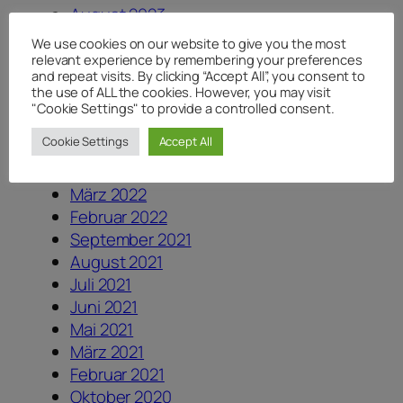
August 2023
Juli 2023
We use cookies on our website to give you the most
Juni 2023
relevant experience by remembering your preferences
and repeat visits. By clicking “Accept All”, you consent to
Dezember 2022
the use of ALL the cookies. However, you may visit
August 2022
"Cookie Settings" to provide a controlled consent.
Juli 2022
Cookie Settings
Accept All
Mai 2022
April 2022
März 2022
Februar 2022
September 2021
August 2021
Juli 2021
Juni 2021
Mai 2021
März 2021
Februar 2021
Oktober 2020