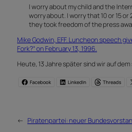
I worry about my child and the Inter
worry about. I worry that 10 or 15 
they took freedom of the press away
Mike Godwin, EFF. Luncheon speech giv
Fork?“ on February 13, 1996.
Heute, 13 Jahre später sind wir auf de
Facebook
LinkedIn
Threads
←
Piratenpartei: neuer Bundesvorstand