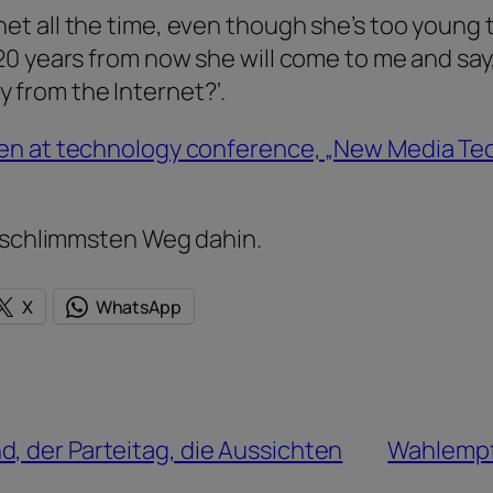
net all the time, even though she’s too young 
or 20 years from now she will come to me and s
 from the Internet?‘.
en at technology conference, „New Media Tech
m schlimmsten Weg dahin.
X
WhatsApp
, der Parteitag, die Aussichten
Wahlempf