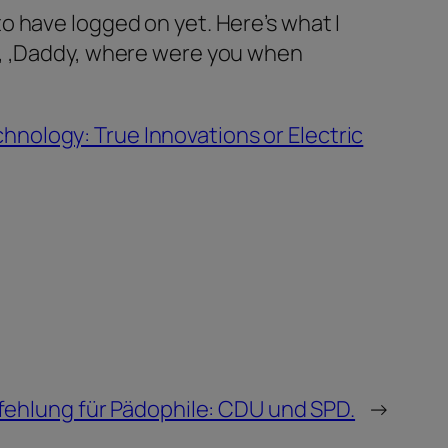
to have logged on yet. Here’s what I
ay, ‚Daddy, where were you when
nology: True Innovations or Electric
ehlung für Pädophile: CDU und SPD.
→