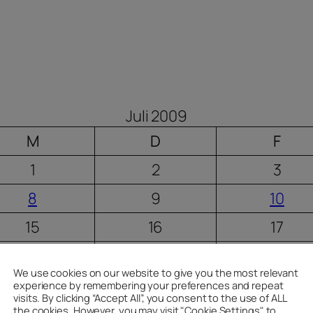
Juli 2009
M
D
F
1
2
3
8
9
10
15
16
17
22
23
24
We use cookies on our website to give you the most relevant
29
30
31
experience by remembering your preferences and repeat
visits. By clicking “Accept All”, you consent to the use of ALL
« Juni
Aug. »
the cookies. However, you may visit "Cookie Settings" to