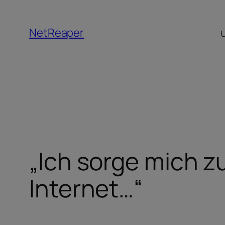
Zum
Inhalt
NetReaper
springen
„Ich sorge mich z
Internet…“