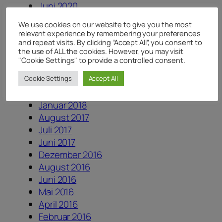
Juni 2020
Mai 2020
We use cookies on our website to give you the most
April 2020
relevant experience by remembering your preferences
August 2019
and repeat visits. By clicking “Accept All”, you consent to
the use of ALL the cookies. However, you may visit
August 2018
"Cookie Settings" to provide a controlled consent.
Juli 2018
Cookie Settings
Accept All
Juni 2018
April 2018
Januar 2018
August 2017
Juli 2017
Juni 2017
Dezember 2016
August 2016
Juni 2016
Mai 2016
April 2016
Februar 2016