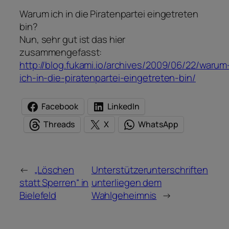
Warum ich in die Piratenpartei eingetreten
bin?
Nun, sehr gut ist das hier
zusammengefasst:
http://blog.fukami.io/archives/2009/06/22/warum
ich-in-die-piratenpartei-eingetreten-bin/
Facebook
LinkedIn
Threads
X
WhatsApp
←
„Löschen
Unterstützerunterschriften
statt Sperren“ in
unterliegen dem
Bielefeld
Wahlgeheimnis
→