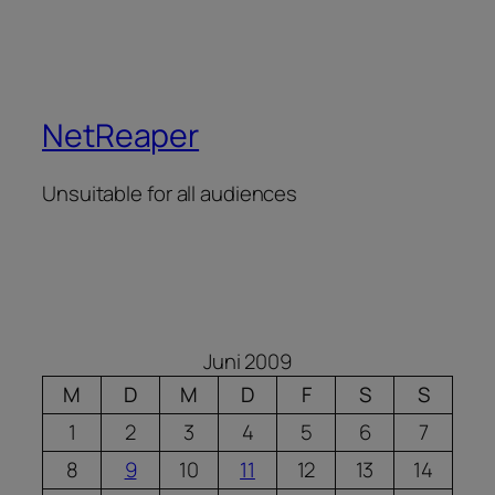
NetReaper
Unsuitable for all audiences
Juni 2009
M
D
M
D
F
S
S
1
2
3
4
5
6
7
8
9
10
11
12
13
14