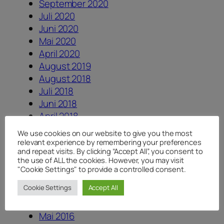
September 2020
Juli 2020
Juni 2020
Mai 2020
April 2020
August 2019
August 2018
Juli 2018
Juni 2018
April 2018
Januar 2018
We use cookies on our website to give you the most
August 2017
relevant experience by remembering your preferences
and repeat visits. By clicking “Accept All”, you consent to
Juli 2017
the use of ALL the cookies. However, you may visit
Juni 2017
"Cookie Settings" to provide a controlled consent.
Dezember 2016
Cookie Settings
Accept All
August 2016
Juni 2016
Mai 2016