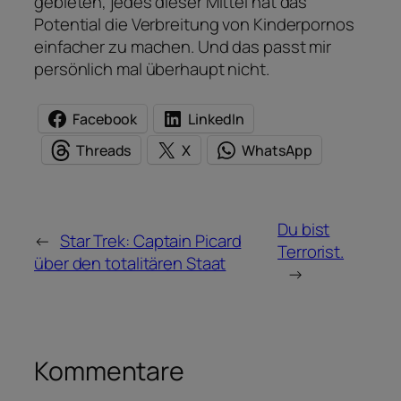
gebieten, jedes dieser Mittel hat das
Potential die Verbreitung von Kinderpornos
einfacher zu machen. Und das passt mir
persönlich mal überhaupt nicht.
Facebook
LinkedIn
Threads
X
WhatsApp
Du bist
←
Star Trek: Captain Picard
Terrorist.
über den totalitären Staat
→
Kommentare