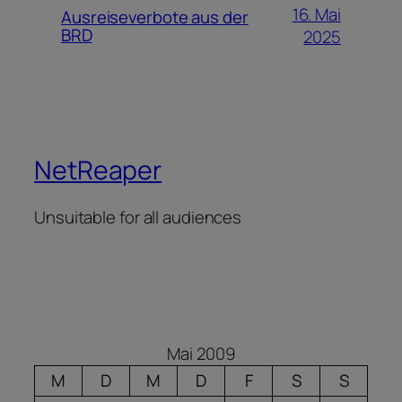
16. Mai
Ausreiseverbote aus der
BRD
2025
NetReaper
Unsuitable for all audiences
Mai 2009
M
D
M
D
F
S
S