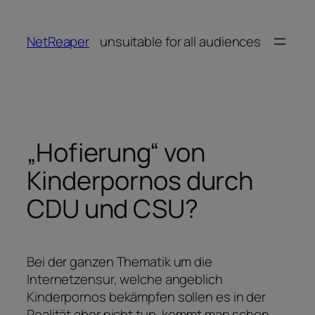
Zum
Inhalt
NetReaper
unsuitable for all audiences
springen
„Hofierung“ von
Kinderpornos durch
CDU und CSU?
Bei der ganzen Thematik um die
Internetzensur, welche angeblich
Kinderpornos bekämpfen sollen es in der
Realität aber nicht tun, kommt man schon