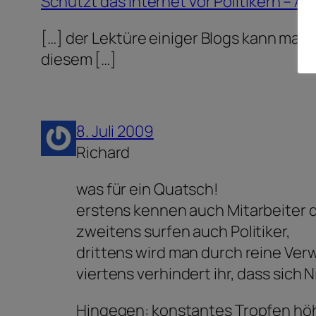
Schützt das Internet vor Politikern – A
[…] der Lektüre einiger Blogs kann man
diesem […]
8. Juli 2009
Richard
was für ein Quatsch!
erstens kennen auch Mitarbeiter 
zweitens surfen auch Politiker,
drittens wird man durch reine Ver
viertens verhindert ihr, dass sic
Hingegen: konstantes Tropfen höh