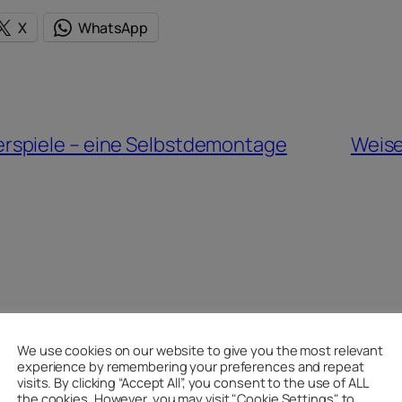
X
WhatsApp
rspiele – eine Selbstdemontage
Weise
We use cookies on our website to give you the most relevant
experience by remembering your preferences and repeat
visits. By clicking “Accept All”, you consent to the use of ALL
the cookies. However, you may visit "Cookie Settings" to