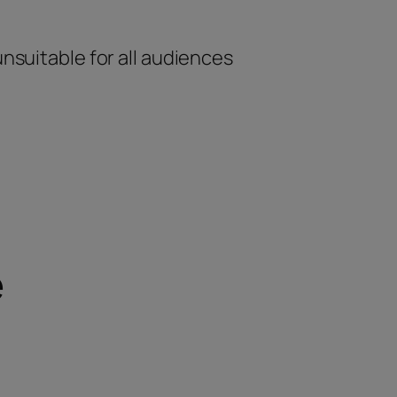
unsuitable for all audiences
e