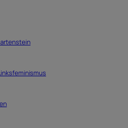
Martenstein
 Linksfeminismus
ten