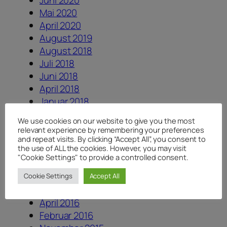
Juni 2020
Mai 2020
April 2020
August 2019
August 2018
Juli 2018
Juni 2018
April 2018
Januar 2018
August 2017
We use cookies on our website to give you the most
Juli 2017
relevant experience by remembering your preferences
Juni 2017
and repeat visits. By clicking “Accept All”, you consent to
the use of ALL the cookies. However, you may visit
Dezember 2016
"Cookie Settings" to provide a controlled consent.
August 2016
Juni 2016
Cookie Settings
Accept All
Mai 2016
April 2016
Februar 2016