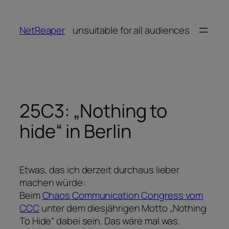
Zum
Inhalt
NetReaper
unsuitable for all audiences
springen
25C3: „Nothing to
hide“ in Berlin
Etwas, das ich derzeit durchaus lieber
machen würde:
Beim
Chaos Communication Congress vom
CCC
unter dem diesjährigen Motto „Nothing
To Hide“ dabei sein. Das wäre mal was.