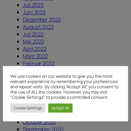
Juli 2023
Juni 2023
Dezember 2022
August 2022
Juli 2022
Mai 2022
April 2022
März 2022
Februar 2022
September 2021
We use cookies on our website to give you the most
August 2021
relevant experience by remembering your preferences
Juli 2021
and repeat visits. By clicking “Accept All”, you consent to
the use of ALL the cookies. However, you may visit
Juni 2021
"Cookie Settings" to provide a controlled consent.
Mai 2021
März 2021
Cookie Settings
Accept All
Februar 2021
Oktober 2020
September 2020