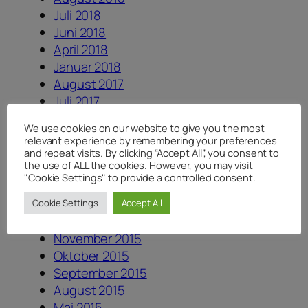
Juli 2018
Juni 2018
April 2018
Januar 2018
August 2017
Juli 2017
Juni 2017
We use cookies on our website to give you the most
Dezember 2016
relevant experience by remembering your preferences
August 2016
and repeat visits. By clicking “Accept All”, you consent to
the use of ALL the cookies. However, you may visit
Juni 2016
"Cookie Settings" to provide a controlled consent.
Mai 2016
April 2016
Cookie Settings
Accept All
Februar 2016
November 2015
Oktober 2015
September 2015
August 2015
Mai 2015