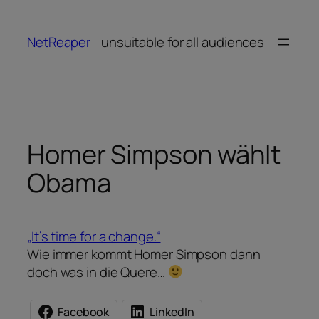
Zum
Inhalt
NetReaper
unsuitable for all audiences
springen
Homer Simpson wählt
Obama
„It’s time for a change.“
Wie immer kommt Homer Simpson dann
doch was in die Quere…
Facebook
LinkedIn